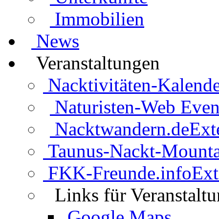
Immobilien
News
Veranstaltungen
Nacktivitäten-Kalende
Naturisten-Web Even
Nacktwandern.de
Ext
Taunus-Nackt-Mounta
FKK-Freunde.info
Ext
Links für Veranstalt
Google Maps