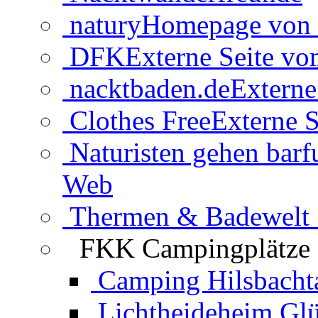
natury
Homepage von 
DFK
Externe Seite v
nacktbaden.de
Externe
Clothes Free
Externe S
Naturisten gehen barf
Web
Thermen & Badewelt 
FKK Campingplätze
Camping Hilsbacht
Lichtheideheim Gl