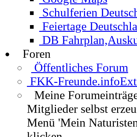
Schulferien Deutsc
Feiertage Deutschl
DB Fahrplan,Auskun
Foren
Öffentliches Forum
FKK-Freunde.info
Ext
Meine Forumeinträg
Mitglieder selbst erz
Menü 'Mein Naturisten
klicken.