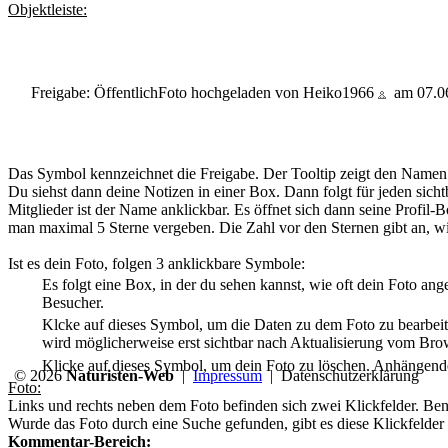
Objektleiste:
Freigabe: Öffentlich
Foto hochgeladen von Heiko1966
am 07.0
Das Symbol kennzeichnet die Freigabe. Der Tooltip zeigt den Namen de
Du siehst dann deine Notizen in einer Box. Dann folgt für jeden sic
Mitglieder ist der Name anklickbar. Es öffnet sich dann seine Profil
man maximal 5 Sterne vergeben. Die Zahl vor den Sternen gibt an, wi
Ist es dein Foto, folgen 3 anklickbare Symbole:
Es folgt eine Box, in der du sehen kannst, wie oft dein Foto an
Besucher.
Klcke auf dieses Symbol, um die Daten zu dem Foto zu bearbeit
wird möglicherweise erst sichtbar nach Aktualisierung vom Bro
Klicke auf dieses Symbol, um dein Foto zu löschen. Anhängen
© 2026
Naturisten-Web
|
Impressum
|
Datenschutzerklärung
Foto:
Links und rechts neben dem Foto befinden sich zwei Klickfelder. Benu
Wurde das Foto durch eine Suche gefunden, gibt es diese Klickfelder 
Kommentar-Bereich: