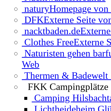
natury
Homepage von 
DFK
Externe Seite v
nacktbaden.de
Externe
Clothes Free
Externe S
Naturisten gehen barf
Web
Thermen & Badewelt 
FKK Campingplätze
Camping Hilsbacht
Lichtheideheim Gl