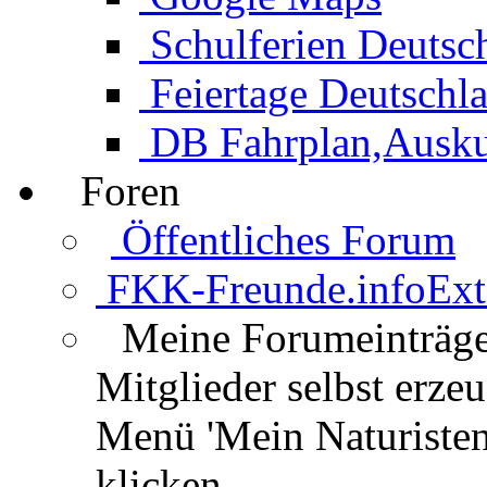
Schulferien Deutsc
Feiertage Deutschl
DB Fahrplan,Auskun
Foren
Öffentliches Forum
FKK-Freunde.info
Ext
Meine Forumeinträg
Mitglieder selbst erz
Menü 'Mein Naturisten
klicken.