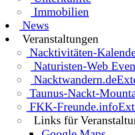
Immobilien
News
Veranstaltungen
Nacktivitäten-Kalende
Naturisten-Web Even
Nacktwandern.de
Ext
Taunus-Nackt-Mounta
FKK-Freunde.info
Ext
Links für Veranstalt
Google Maps