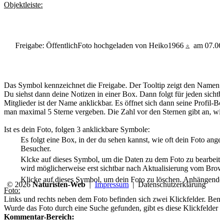
Objektleiste:
Freigabe: Öffentlich
Foto hochgeladen von Heiko1966
am 07.0
Das Symbol kennzeichnet die Freigabe. Der Tooltip zeigt den Namen de
Du siehst dann deine Notizen in einer Box. Dann folgt für jeden sic
Mitglieder ist der Name anklickbar. Es öffnet sich dann seine Profil
man maximal 5 Sterne vergeben. Die Zahl vor den Sternen gibt an, wi
Ist es dein Foto, folgen 3 anklickbare Symbole:
Es folgt eine Box, in der du sehen kannst, wie oft dein Foto an
Besucher.
Klcke auf dieses Symbol, um die Daten zu dem Foto zu bearbeit
wird möglicherweise erst sichtbar nach Aktualisierung vom Bro
Klicke auf dieses Symbol, um dein Foto zu löschen. Anhängen
© 2026
Naturisten-Web
|
Impressum
|
Datenschutzerklärung
Foto:
Links und rechts neben dem Foto befinden sich zwei Klickfelder. Benu
Wurde das Foto durch eine Suche gefunden, gibt es diese Klickfelder 
Kommentar-Bereich: