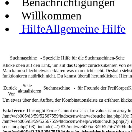
Benachrichtigungen
Willkommen
Hilfe
Allgemeine Hilfe
Suchmaschine
- Spezielle Hilfe für die Suchmaschinen-Seite
Klicke oben auf den Link, um auf das Objekt zurückzukehren von dem
Man kann schlecht etwas erklären was man nicht sieht. Deshalb siehst
funktionieren natürlich nicht. Du kannst überall herumklicken. Hier in
Seite
Zurück
Suchmaschine
- für Freunde der FreiKörper
aktualisieren
Vor
Um etwas über den Aufbau der Kombinationsleiste zu erfahren klicke
Fatal error
: Uncaught Error: Cannot use a scalar value as an array 
/mnt/web005/d3/59/52567559/htdocs/nw/ina/websuche.ina.php(10): N
/mnt/web005/d3/59/52567559/htdocs/nw/help/websuche.hlp.php(7): in
sens.inc.php(108): include('...') #3 /mnt/web005/d3/59/52567559/htdo
/mnt/web005/d3/59/52567559/htdocs/nw/class/blenft.class.php
on 