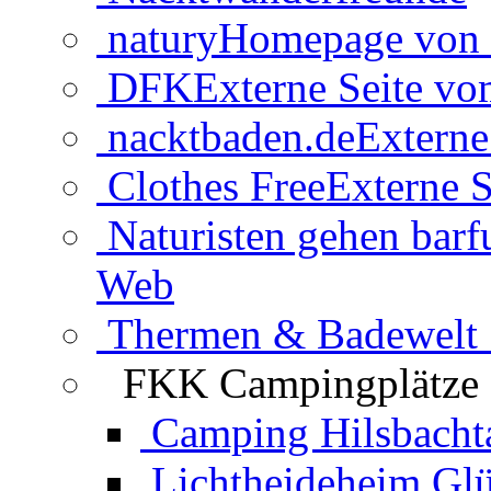
natury
Homepage von 
DFK
Externe Seite v
nacktbaden.de
Externe
Clothes Free
Externe S
Naturisten gehen barf
Web
Thermen & Badewelt 
FKK Campingplätze
Camping Hilsbacht
Lichtheideheim Gl