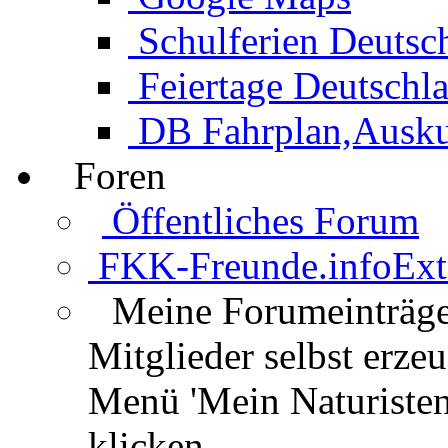
Schulferien Deutsc
Feiertage Deutschl
DB Fahrplan,Auskun
Foren
Öffentliches Forum
FKK-Freunde.info
Ext
Meine Forumeinträg
Mitglieder selbst erz
Menü 'Mein Naturisten
klicken.