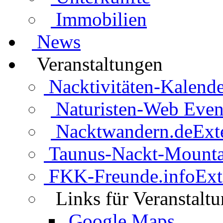
Immobilien
News
Veranstaltungen
Nacktivitäten-Kalende
Naturisten-Web Even
Nacktwandern.de
Ext
Taunus-Nackt-Mounta
FKK-Freunde.info
Ext
Links für Veranstalt
Google Maps