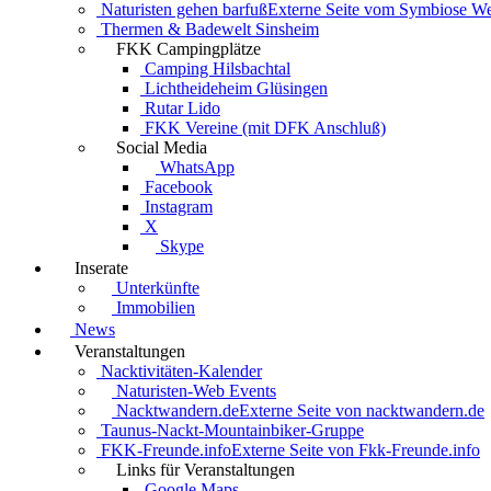
Naturisten gehen barfuß
Externe Seite vom Symbiose W
Thermen & Badewelt Sinsheim
FKK Campingplätze
Camping Hilsbachtal
Lichtheideheim Glüsingen
Rutar Lido
FKK Vereine (mit DFK Anschluß)
Social Media
WhatsApp
Facebook
Instagram
X
Skype
Inserate
Unterkünfte
Immobilien
News
Veranstaltungen
Nacktivitäten-Kalender
Naturisten-Web Events
Nacktwandern.de
Externe Seite von nacktwandern.de
Taunus-Nackt-Mountainbiker-Gruppe
FKK-Freunde.info
Externe Seite von Fkk-Freunde.info
Links für Veranstaltungen
Google Maps