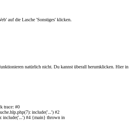
b' auf die Lasche 'Sonstiges' klicken.
unktionieren natürlich nicht. Du kannst überall herumklicken. Hier in
k trace: #0
e.hlp.php(7): include('...') #2
include('...') #4 {main} thrown in