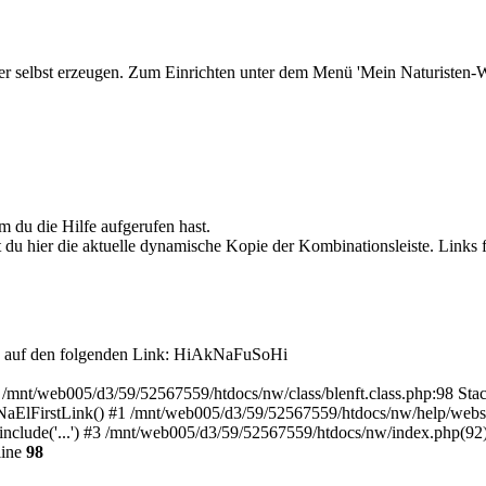
r selbst erzeugen. Zum Einrichten unter dem Menü 'Mein Naturisten-We
 du die Hilfe aufgerufen hast.
 du hier die aktuelle dynamische Kopie der Kombinationsleiste. Links f
 auf den folgenden Link:
HiAkNaFuSoHi
in /mnt/web005/d3/59/52567559/htdocs/nw/class/blenft.class.php:98 Stac
ElFirstLink() #1 /mnt/web005/d3/59/52567559/htdocs/nw/help/websuch
clude('...') #3 /mnt/web005/d3/59/52567559/htdocs/nw/index.php(92): 
line
98