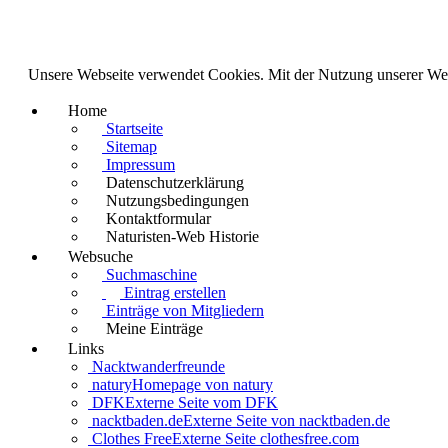
Unsere Webseite verwendet Cookies. Mit der Nutzung unserer We
Home
Startseite
Sitemap
Impressum
Datenschutzerklärung
Nutzungsbedingungen
Kontaktformular
Naturisten-Web Historie
Websuche
Suchmaschine
Eintrag erstellen
Einträge von Mitgliedern
Meine Einträge
Links
Nacktwanderfreunde
natury
Homepage von natury
DFK
Externe Seite vom DFK
nacktbaden.de
Externe Seite von nacktbaden.de
Clothes Free
Externe Seite clothesfree.com