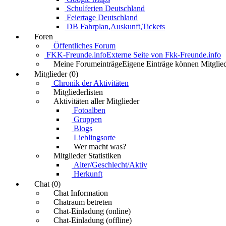
Schulferien Deutschland
Feiertage Deutschland
DB Fahrplan,Auskunft,Tickets
Foren
Öffentliches Forum
FKK-Freunde.info
Externe Seite von Fkk-Freunde.info
Meine Forumeinträge
Eigene Einträge können Mitglied
Mitglieder (0)
Chronik der Aktivitäten
Mitgliederlisten
Aktivitäten aller Mitglieder
Fotoalben
Gruppen
Blogs
Lieblingsorte
Wer macht was?
Mitglieder Statistiken
Alter/Geschlecht/Aktiv
Herkunft
Chat (0)
Chat Information
Chatraum betreten
Chat-Einladung (online)
Chat-Einladung (offline)