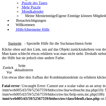
Puzzle des Tages
Mehr Puzzle
Mondkalender
Meine Menüeinträge
Eigene Einträge können Mitgliede
Benachrichtigungen
Willkommen
Hilfe
Allgemeine Hilfe
Startseite
- Spezielle Hilfe für die Suchmaschinen-Seite
Klicke oben auf den Link, um auf das Objekt zurückzukehren von dem
Man kann schlecht etwas erklären was man nicht sieht. Deshalb siehst
der Hilfe hat sie jedoch eine andere Farbe.
Seite
Zurück
aktualisieren
Vor
Um etwas über den Aufbau der Kombinationsleiste zu erfahren klicke
Fatal error
: Uncaught Error: Cannot use a scalar value as an array 
/mnt/web005/d3/59/52567559/htdocs/nw/ina/websuche.ina.php(10): Na
/mnt/web005/d3/59/52567559/htdocs/nw/inc/help-sens.inc.php(108): in
/mnt/web005/d3/59/52567559/htdocs/nw/class/blenft.class.php
on 