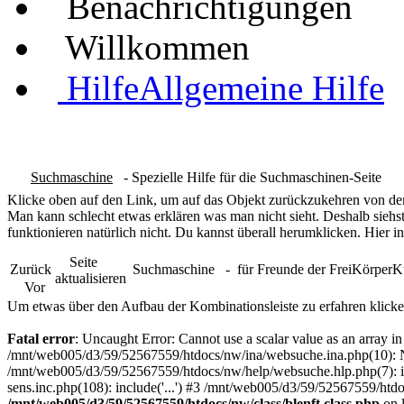
Benachrichtigungen
Willkommen
Hilfe
Allgemeine Hilfe
Suchmaschine
- Spezielle Hilfe für die Suchmaschinen-Seite
Klicke oben auf den Link, um auf das Objekt zurückzukehren von dem
Man kann schlecht etwas erklären was man nicht sieht. Deshalb siehst
funktionieren natürlich nicht. Du kannst überall herumklicken. Hier in
Seite
Zurück
Suchmaschine
- für Freunde der FreiKörper
aktualisieren
Vor
Um etwas über den Aufbau der Kombinationsleiste zu erfahren klicke
Fatal error
: Uncaught Error: Cannot use a scalar value as an array 
/mnt/web005/d3/59/52567559/htdocs/nw/ina/websuche.ina.php(10): N
/mnt/web005/d3/59/52567559/htdocs/nw/help/websuche.hlp.php(7): in
sens.inc.php(108): include('...') #3 /mnt/web005/d3/59/52567559/htdo
/mnt/web005/d3/59/52567559/htdocs/nw/class/blenft.class.php
on 