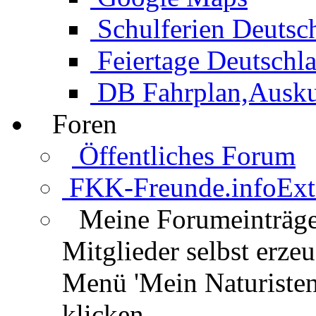
Schulferien Deutsc
Feiertage Deutschl
DB Fahrplan,Auskun
Foren
Öffentliches Forum
FKK-Freunde.info
Ext
Meine Forumeinträg
Mitglieder selbst erz
Menü 'Mein Naturisten
klicken.