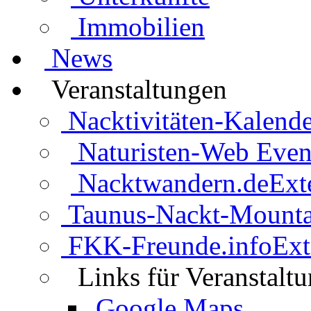
Immobilien
News
Veranstaltungen
Nacktivitäten-Kalende
Naturisten-Web Even
Nacktwandern.de
Ext
Taunus-Nackt-Mounta
FKK-Freunde.info
Ext
Links für Veranstalt
Google Maps