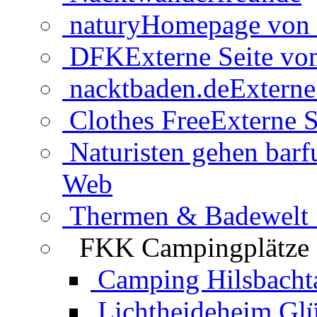
natury
Homepage von 
DFK
Externe Seite v
nacktbaden.de
Externe
Clothes Free
Externe S
Naturisten gehen barf
Web
Thermen & Badewelt 
FKK Campingplätze
Camping Hilsbacht
Lichtheideheim Gl