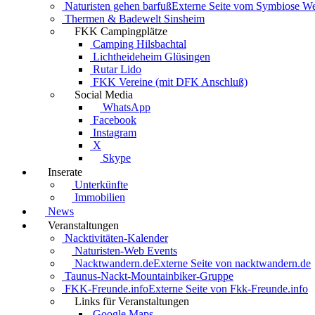
Naturisten gehen barfuß
Externe Seite vom Symbiose W
Thermen & Badewelt Sinsheim
FKK Campingplätze
Camping Hilsbachtal
Lichtheideheim Glüsingen
Rutar Lido
FKK Vereine (mit DFK Anschluß)
Social Media
WhatsApp
Facebook
Instagram
X
Skype
Inserate
Unterkünfte
Immobilien
News
Veranstaltungen
Nacktivitäten-Kalender
Naturisten-Web Events
Nacktwandern.de
Externe Seite von nacktwandern.de
Taunus-Nackt-Mountainbiker-Gruppe
FKK-Freunde.info
Externe Seite von Fkk-Freunde.info
Links für Veranstaltungen
Google Maps