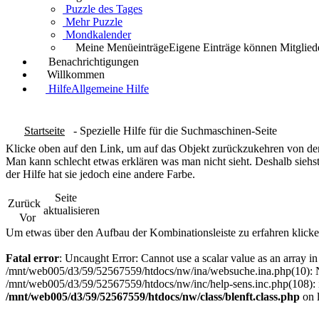
Puzzle des Tages
Mehr Puzzle
Mondkalender
Meine Menüeinträge
Eigene Einträge können Mitgliede
Benachrichtigungen
Willkommen
Hilfe
Allgemeine Hilfe
Startseite
- Spezielle Hilfe für die Suchmaschinen-Seite
Klicke oben auf den Link, um auf das Objekt zurückzukehren von dem
Man kann schlecht etwas erklären was man nicht sieht. Deshalb siehst
der Hilfe hat sie jedoch eine andere Farbe.
Seite
Zurück
aktualisieren
Vor
Um etwas über den Aufbau der Kombinationsleiste zu erfahren klicke
Fatal error
: Uncaught Error: Cannot use a scalar value as an array 
/mnt/web005/d3/59/52567559/htdocs/nw/ina/websuche.ina.php(10): Na
/mnt/web005/d3/59/52567559/htdocs/nw/inc/help-sens.inc.php(108): in
/mnt/web005/d3/59/52567559/htdocs/nw/class/blenft.class.php
on 