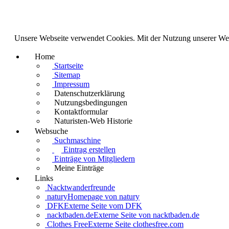
Unsere Webseite verwendet Cookies. Mit der Nutzung unserer We
Home
Startseite
Sitemap
Impressum
Datenschutzerklärung
Nutzungsbedingungen
Kontaktformular
Naturisten-Web Historie
Websuche
Suchmaschine
Eintrag erstellen
Einträge von Mitgliedern
Meine Einträge
Links
Nacktwanderfreunde
natury
Homepage von natury
DFK
Externe Seite vom DFK
nacktbaden.de
Externe Seite von nacktbaden.de
Clothes Free
Externe Seite clothesfree.com