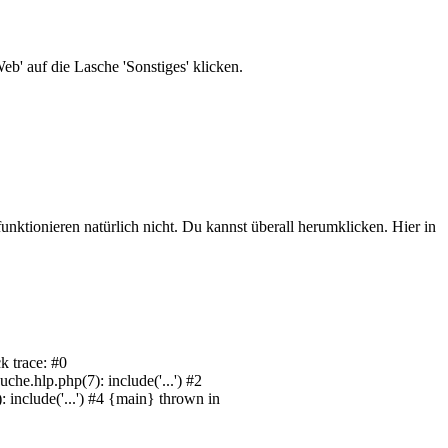
b' auf die Lasche 'Sonstiges' klicken.
unktionieren natürlich nicht. Du kannst überall herumklicken. Hier in
k trace: #0
e.hlp.php(7): include('...') #2
include('...') #4 {main} thrown in