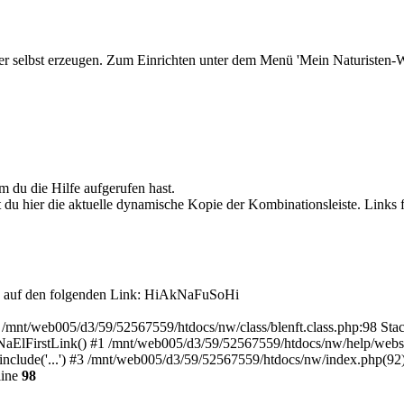
r selbst erzeugen. Zum Einrichten unter dem Menü 'Mein Naturisten-We
 du die Hilfe aufgerufen hast.
 du hier die aktuelle dynamische Kopie der Kombinationsleiste. Links f
 auf den folgenden Link:
HiAkNaFuSoHi
in /mnt/web005/d3/59/52567559/htdocs/nw/class/blenft.class.php:98 Stac
ElFirstLink() #1 /mnt/web005/d3/59/52567559/htdocs/nw/help/websuch
clude('...') #3 /mnt/web005/d3/59/52567559/htdocs/nw/index.php(92): 
line
98