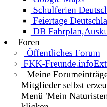
Schulferien Deutsc
Feiertage Deutschl
DB Fahrplan,Auskun
Foren
Öffentliches Forum
FKK-Freunde.info
Ext
Meine Forumeinträg
Mitglieder selbst erz
Menü 'Mein Naturisten
klicken.