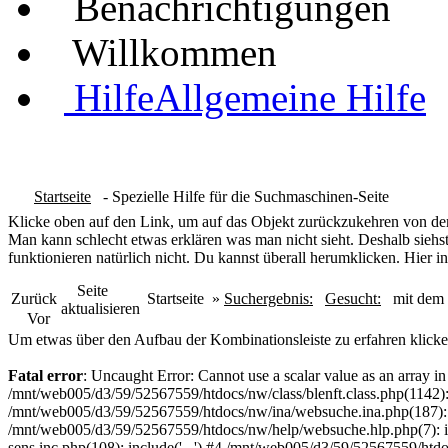
Benachrichtigungen
Willkommen
Hilfe
Allgemeine Hilfe
Startseite
- Spezielle Hilfe für die Suchmaschinen-Seite
Klicke oben auf den Link, um auf das Objekt zurückzukehren von dem
Man kann schlecht etwas erklären was man nicht sieht. Deshalb siehst
funktionieren natürlich nicht. Du kannst überall herumklicken. Hier in
Seite
Zurück
Startseite
»
Suchergebnis:
Gesucht:
mit dem 
aktualisieren
Vor
Um etwas über den Aufbau der Kombinationsleiste zu erfahren klicke
Fatal error
: Uncaught Error: Cannot use a scalar value as an array 
/mnt/web005/d3/59/52567559/htdocs/nw/class/blenft.class.php(1142)
/mnt/web005/d3/59/52567559/htdocs/nw/ina/websuche.ina.php(187):
/mnt/web005/d3/59/52567559/htdocs/nw/help/websuche.hlp.php(7): in
sens.inc.php(108): include('...') #4 /mnt/web005/d3/59/52567559/htdo