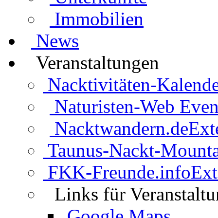
Immobilien
News
Veranstaltungen
Nacktivitäten-Kalende
Naturisten-Web Even
Nacktwandern.de
Ext
Taunus-Nackt-Mounta
FKK-Freunde.info
Ext
Links für Veranstalt
Google Maps