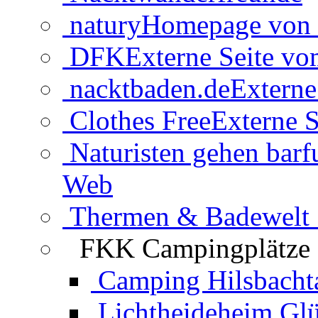
natury
Homepage von 
DFK
Externe Seite v
nacktbaden.de
Externe
Clothes Free
Externe S
Naturisten gehen barf
Web
Thermen & Badewelt 
FKK Campingplätze
Camping Hilsbacht
Lichtheideheim Gl