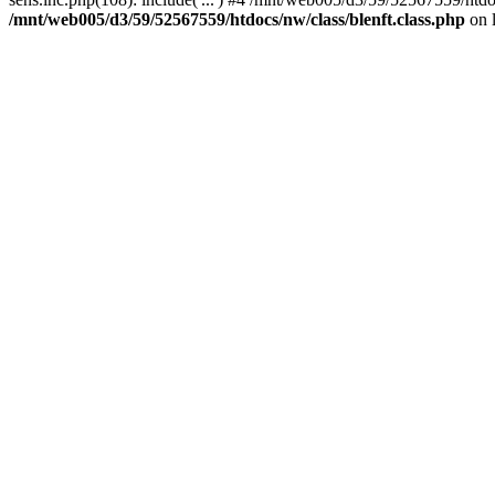
/mnt/web005/d3/59/52567559/htdocs/nw/class/blenft.class.php
on 