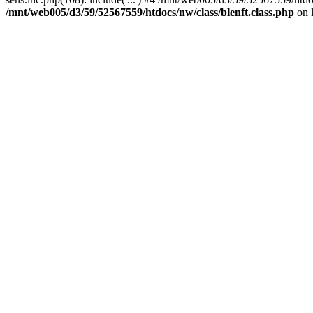
/mnt/web005/d3/59/52567559/htdocs/nw/class/blenft.class.php
on 