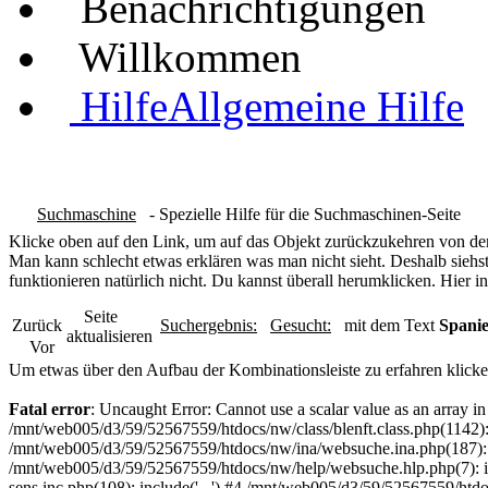
Benachrichtigungen
Willkommen
Hilfe
Allgemeine Hilfe
Suchmaschine
- Spezielle Hilfe für die Suchmaschinen-Seite
Klicke oben auf den Link, um auf das Objekt zurückzukehren von dem
Man kann schlecht etwas erklären was man nicht sieht. Deshalb siehst
funktionieren natürlich nicht. Du kannst überall herumklicken. Hier in
Seite
Zurück
Suchergebnis:
Gesucht:
mit dem Text
Spanie
aktualisieren
Vor
Um etwas über den Aufbau der Kombinationsleiste zu erfahren klicke
Fatal error
: Uncaught Error: Cannot use a scalar value as an array 
/mnt/web005/d3/59/52567559/htdocs/nw/class/blenft.class.php(1142)
/mnt/web005/d3/59/52567559/htdocs/nw/ina/websuche.ina.php(187):
/mnt/web005/d3/59/52567559/htdocs/nw/help/websuche.hlp.php(7): in
sens.inc.php(108): include('...') #4 /mnt/web005/d3/59/52567559/htdo