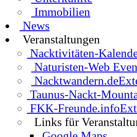
Immobilien
News
Veranstaltungen
Nacktivitäten-Kalende
Naturisten-Web Even
Nacktwandern.de
Ext
Taunus-Nackt-Mounta
FKK-Freunde.info
Ext
Links für Veranstalt
Google Maps