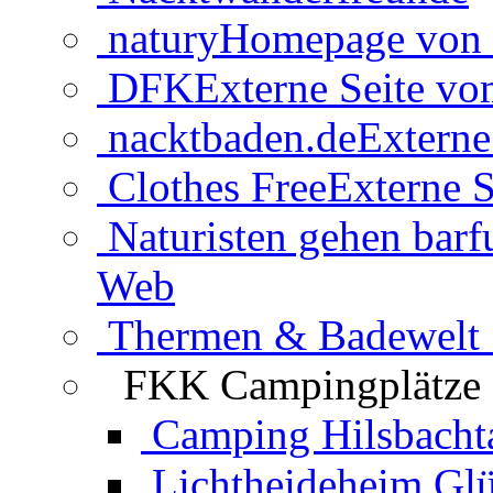
natury
Homepage von 
DFK
Externe Seite v
nacktbaden.de
Externe
Clothes Free
Externe S
Naturisten gehen barf
Web
Thermen & Badewelt 
FKK Campingplätze
Camping Hilsbacht
Lichtheideheim Gl