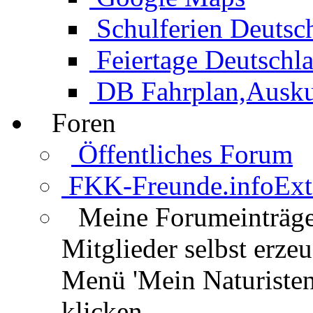
Schulferien Deutsc
Feiertage Deutschl
DB Fahrplan,Auskun
Foren
Öffentliches Forum
FKK-Freunde.info
Ext
Meine Forumeinträg
Mitglieder selbst erz
Menü 'Mein Naturisten
klicken.