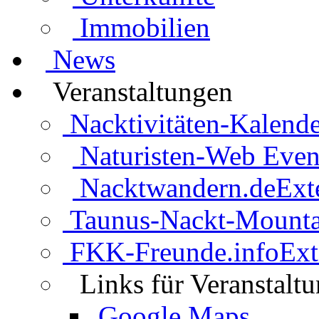
Immobilien
News
Veranstaltungen
Nacktivitäten-Kalende
Naturisten-Web Even
Nacktwandern.de
Ext
Taunus-Nackt-Mounta
FKK-Freunde.info
Ext
Links für Veranstalt
Google Maps