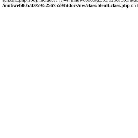
/mnt/web005/d3/59/52567559/htdocs/nw/class/blenft.class.php
on 