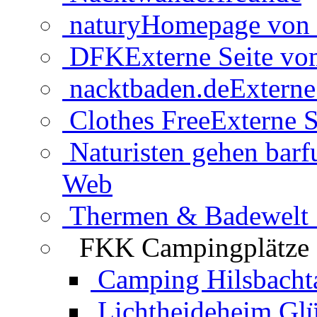
natury
Homepage von 
DFK
Externe Seite v
nacktbaden.de
Externe
Clothes Free
Externe S
Naturisten gehen barf
Web
Thermen & Badewelt 
FKK Campingplätze
Camping Hilsbacht
Lichtheideheim Gl