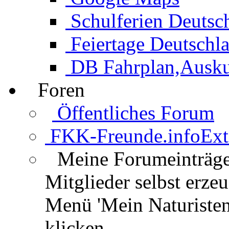
Schulferien Deutsc
Feiertage Deutschl
DB Fahrplan,Auskun
Foren
Öffentliches Forum
FKK-Freunde.info
Ext
Meine Forumeinträg
Mitglieder selbst erz
Menü 'Mein Naturisten
klicken.