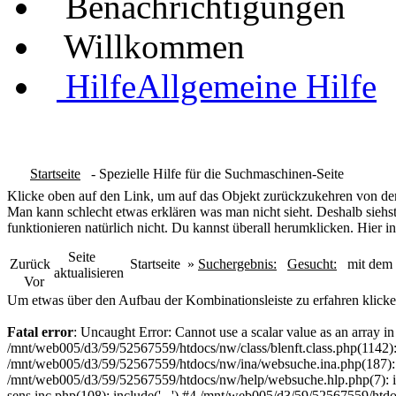
Benachrichtigungen
Willkommen
Hilfe
Allgemeine Hilfe
Startseite
- Spezielle Hilfe für die Suchmaschinen-Seite
Klicke oben auf den Link, um auf das Objekt zurückzukehren von dem
Man kann schlecht etwas erklären was man nicht sieht. Deshalb siehst
funktionieren natürlich nicht. Du kannst überall herumklicken. Hier in
Seite
Zurück
Startseite
»
Suchergebnis:
Gesucht:
mit dem 
aktualisieren
Vor
Um etwas über den Aufbau der Kombinationsleiste zu erfahren klicke
Fatal error
: Uncaught Error: Cannot use a scalar value as an array 
/mnt/web005/d3/59/52567559/htdocs/nw/class/blenft.class.php(1142)
/mnt/web005/d3/59/52567559/htdocs/nw/ina/websuche.ina.php(187):
/mnt/web005/d3/59/52567559/htdocs/nw/help/websuche.hlp.php(7): in
sens.inc.php(108): include('...') #4 /mnt/web005/d3/59/52567559/htdo