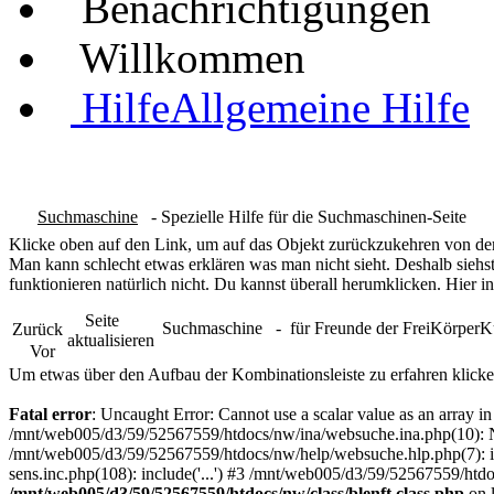
Benachrichtigungen
Willkommen
Hilfe
Allgemeine Hilfe
Suchmaschine
- Spezielle Hilfe für die Suchmaschinen-Seite
Klicke oben auf den Link, um auf das Objekt zurückzukehren von dem
Man kann schlecht etwas erklären was man nicht sieht. Deshalb siehst
funktionieren natürlich nicht. Du kannst überall herumklicken. Hier in
Seite
Suchmaschine
- für Freunde der FreiKörper
Zurück
aktualisieren
Vor
Um etwas über den Aufbau der Kombinationsleiste zu erfahren klicke
Fatal error
: Uncaught Error: Cannot use a scalar value as an array 
/mnt/web005/d3/59/52567559/htdocs/nw/ina/websuche.ina.php(10): N
/mnt/web005/d3/59/52567559/htdocs/nw/help/websuche.hlp.php(7): in
sens.inc.php(108): include('...') #3 /mnt/web005/d3/59/52567559/htdo
/mnt/web005/d3/59/52567559/htdocs/nw/class/blenft.class.php
on 