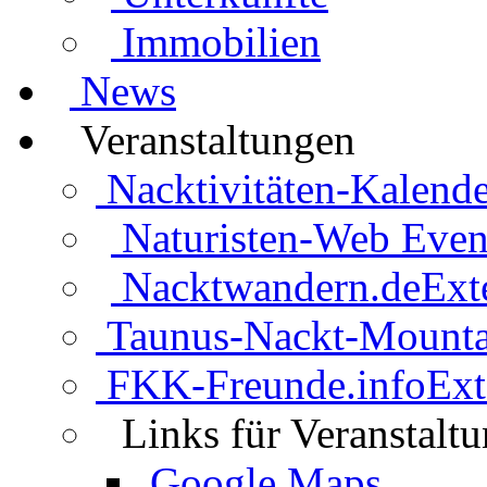
Immobilien
News
Veranstaltungen
Nacktivitäten-Kalende
Naturisten-Web Even
Nacktwandern.de
Ext
Taunus-Nackt-Mounta
FKK-Freunde.info
Ext
Links für Veranstalt
Google Maps