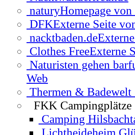
natury
Homepage von 
DFK
Externe Seite v
nacktbaden.de
Externe
Clothes Free
Externe S
Naturisten gehen barf
Web
Thermen & Badewelt 
FKK Campingplätze
Camping Hilsbacht
Lichtheideheim Gl