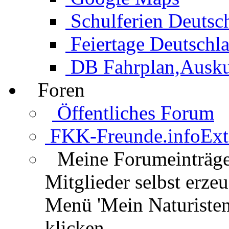
Schulferien Deutsc
Feiertage Deutschl
DB Fahrplan,Auskun
Foren
Öffentliches Forum
FKK-Freunde.info
Ext
Meine Forumeinträg
Mitglieder selbst erz
Menü 'Mein Naturisten
klicken.