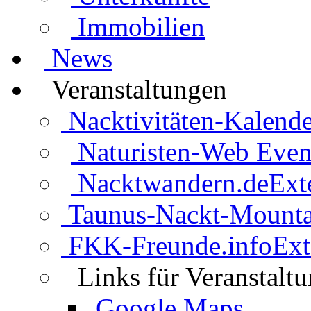
Immobilien
News
Veranstaltungen
Nacktivitäten-Kalende
Naturisten-Web Even
Nacktwandern.de
Ext
Taunus-Nackt-Mounta
FKK-Freunde.info
Ext
Links für Veranstalt
Google Maps