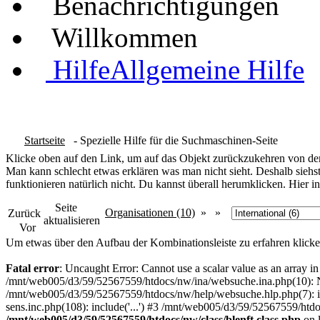
Benachrichtigungen
Willkommen
Hilfe
Allgemeine Hilfe
Startseite
- Spezielle Hilfe für die Suchmaschinen-Seite
Klicke oben auf den Link, um auf das Objekt zurückzukehren von dem
Man kann schlecht etwas erklären was man nicht sieht. Deshalb siehst
funktionieren natürlich nicht. Du kannst überall herumklicken. Hier in
Seite
Organisationen (10)
» »
Zurück
aktualisieren
Vor
Um etwas über den Aufbau der Kombinationsleiste zu erfahren klicke
Fatal error
: Uncaught Error: Cannot use a scalar value as an array 
/mnt/web005/d3/59/52567559/htdocs/nw/ina/websuche.ina.php(10): N
/mnt/web005/d3/59/52567559/htdocs/nw/help/websuche.hlp.php(7): in
sens.inc.php(108): include('...') #3 /mnt/web005/d3/59/52567559/htdo
/mnt/web005/d3/59/52567559/htdocs/nw/class/blenft.class.php
on 