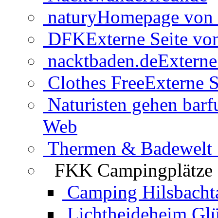
natury
Homepage von 
DFK
Externe Seite v
nacktbaden.de
Externe
Clothes Free
Externe S
Naturisten gehen barf
Web
Thermen & Badewelt 
FKK Campingplätze
Camping Hilsbacht
Lichtheideheim Gl