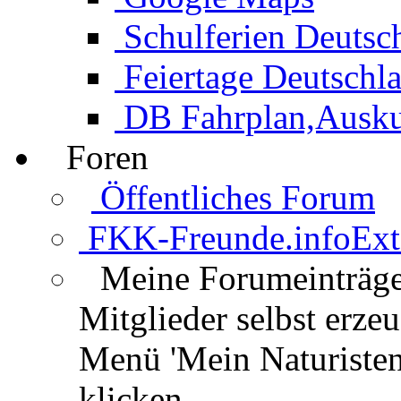
Schulferien Deutsc
Feiertage Deutschl
DB Fahrplan,Auskun
Foren
Öffentliches Forum
FKK-Freunde.info
Ext
Meine Forumeinträg
Mitglieder selbst erz
Menü 'Mein Naturisten
klicken.