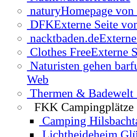
natury
Homepage von 
DFK
Externe Seite v
nacktbaden.de
Externe
Clothes Free
Externe S
Naturisten gehen barf
Web
Thermen & Badewelt 
FKK Campingplätze
Camping Hilsbacht
Lichtheideheim Gl