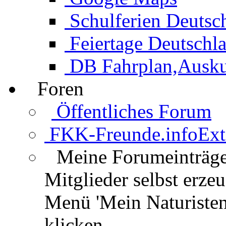
Schulferien Deutsc
Feiertage Deutschl
DB Fahrplan,Auskun
Foren
Öffentliches Forum
FKK-Freunde.info
Ext
Meine Forumeinträg
Mitglieder selbst erz
Menü 'Mein Naturisten
klicken.