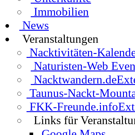
Immobilien
News
Veranstaltungen
Nacktivitäten-Kalende
Naturisten-Web Even
Nacktwandern.de
Ext
Taunus-Nackt-Mounta
FKK-Freunde.info
Ext
Links für Veranstalt
Google Maps