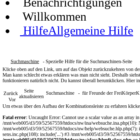
Benachrichtigungen
Willkommen
Hilfe
Allgemeine Hilfe
Suchmaschine
- Spezielle Hilfe für die Suchmaschinen-Seite
Klicke oben auf den Link, um auf das Objekt zurückzukehren von dem
Man kann schlecht etwas erklären was man nicht sieht. Deshalb siehst
funktionieren natürlich nicht. Du kannst überall herumklicken. Hier in
Seite
Suchmaschine
- für Freunde der FreiKörper
Zurück
aktualisieren
Vor
Um etwas über den Aufbau der Kombinationsleiste zu erfahren klicke
Fatal error
: Uncaught Error: Cannot use a scalar value as an array 
/mnt/web005/d3/59/52567559/htdocs/nw/ina/websuche.ina.php(10): N
/mnt/web005/d3/59/52567559/htdocs/nw/help/websuche.hlp.php(7): in
sens.inc.php(108): include('...') #3 /mnt/web005/d3/59/52567559/htdo
/mnt/web005/d3/59/52567559/htdocs/nw/class/blenft.class.php
on 