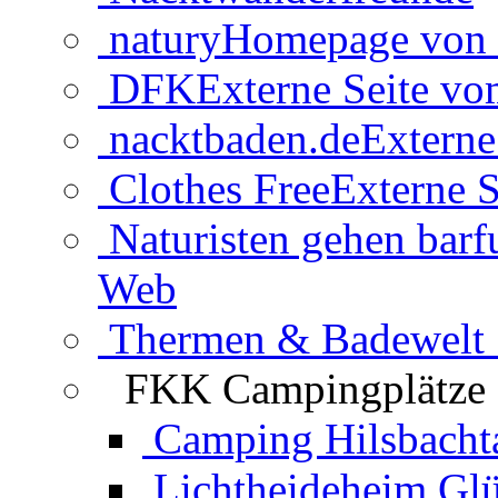
natury
Homepage von 
DFK
Externe Seite v
nacktbaden.de
Externe
Clothes Free
Externe S
Naturisten gehen barf
Web
Thermen & Badewelt 
FKK Campingplätze
Camping Hilsbacht
Lichtheideheim Gl