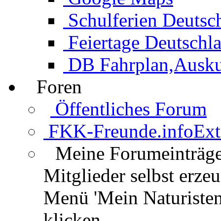
Schulferien Deutsc
Feiertage Deutschl
DB Fahrplan,Auskun
Foren
Öffentliches Forum
FKK-Freunde.info
Ext
Meine Forumeinträg
Mitglieder selbst erz
Menü 'Mein Naturisten
klicken.