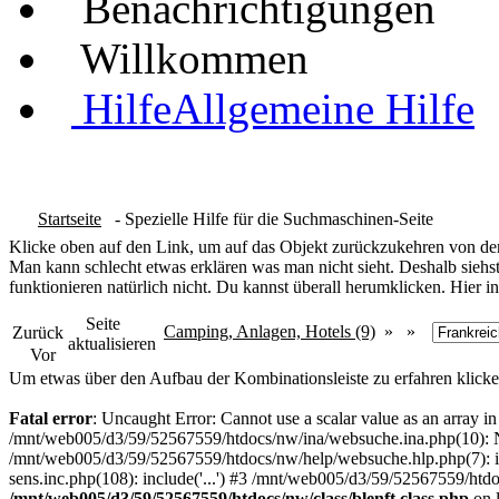
Benachrichtigungen
Willkommen
Hilfe
Allgemeine Hilfe
Startseite
- Spezielle Hilfe für die Suchmaschinen-Seite
Klicke oben auf den Link, um auf das Objekt zurückzukehren von dem
Man kann schlecht etwas erklären was man nicht sieht. Deshalb siehst
funktionieren natürlich nicht. Du kannst überall herumklicken. Hier in
Seite
Camping, Anlagen, Hotels (9)
» »
Zurück
aktualisieren
Vor
Um etwas über den Aufbau der Kombinationsleiste zu erfahren klicke
Fatal error
: Uncaught Error: Cannot use a scalar value as an array 
/mnt/web005/d3/59/52567559/htdocs/nw/ina/websuche.ina.php(10): N
/mnt/web005/d3/59/52567559/htdocs/nw/help/websuche.hlp.php(7): in
sens.inc.php(108): include('...') #3 /mnt/web005/d3/59/52567559/htdo
/mnt/web005/d3/59/52567559/htdocs/nw/class/blenft.class.php
on 