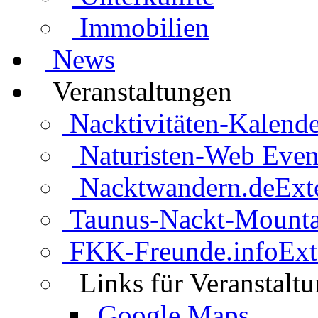
Immobilien
News
Veranstaltungen
Nacktivitäten-Kalende
Naturisten-Web Even
Nacktwandern.de
Ext
Taunus-Nackt-Mounta
FKK-Freunde.info
Ext
Links für Veranstalt
Google Maps