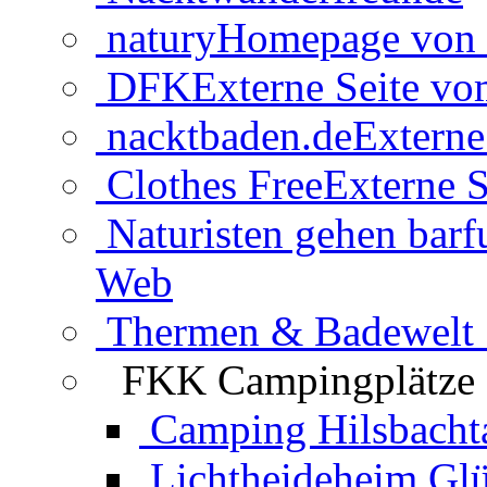
natury
Homepage von 
DFK
Externe Seite v
nacktbaden.de
Externe
Clothes Free
Externe S
Naturisten gehen barf
Web
Thermen & Badewelt 
FKK Campingplätze
Camping Hilsbacht
Lichtheideheim Gl