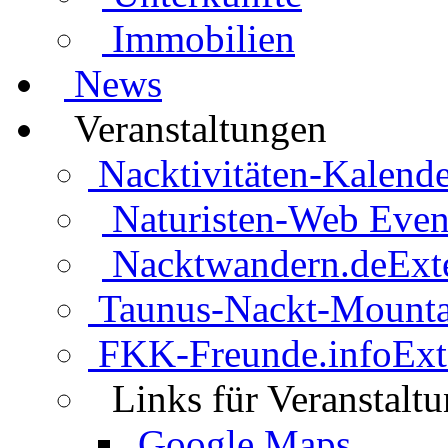
Immobilien
News
Veranstaltungen
Nacktivitäten-Kalende
Naturisten-Web Even
Nacktwandern.de
Ext
Taunus-Nackt-Mounta
FKK-Freunde.info
Ext
Links für Veranstalt
Google Maps