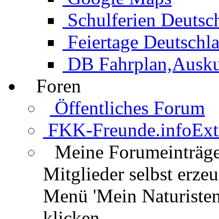
Schulferien Deutsc
Feiertage Deutschl
DB Fahrplan,Auskun
Foren
Öffentliches Forum
FKK-Freunde.info
Ext
Meine Forumeinträg
Mitglieder selbst erz
Menü 'Mein Naturisten
klicken.