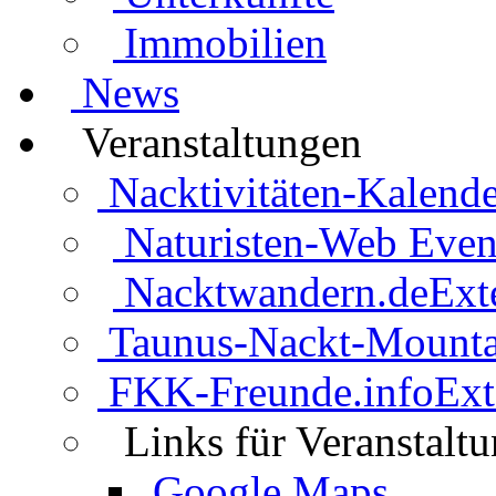
Immobilien
News
Veranstaltungen
Nacktivitäten-Kalende
Naturisten-Web Even
Nacktwandern.de
Ext
Taunus-Nackt-Mounta
FKK-Freunde.info
Ext
Links für Veranstalt
Google Maps