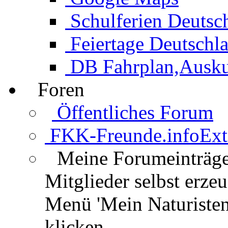
Schulferien Deutsc
Feiertage Deutschl
DB Fahrplan,Auskun
Foren
Öffentliches Forum
FKK-Freunde.info
Ext
Meine Forumeinträg
Mitglieder selbst erz
Menü 'Mein Naturisten
klicken.