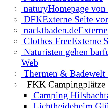
natury
Homepage von 
DFK
Externe Seite v
nacktbaden.de
Externe
Clothes Free
Externe S
Naturisten gehen barf
Web
Thermen & Badewelt 
FKK Campingplätze
Camping Hilsbacht
Lichtheideheim Gl