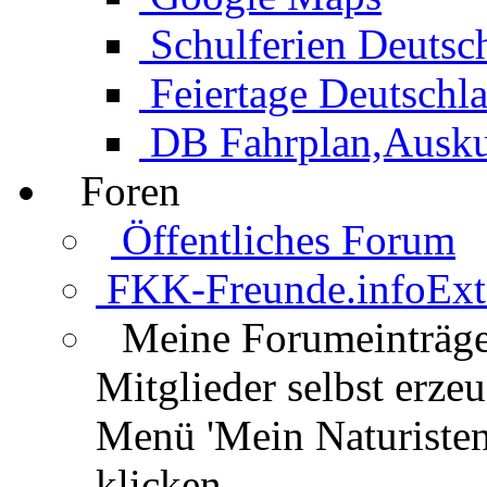
Schulferien Deutsc
Feiertage Deutschl
DB Fahrplan,Auskun
Foren
Öffentliches Forum
FKK-Freunde.info
Ext
Meine Forumeinträg
Mitglieder selbst erz
Menü 'Mein Naturisten
klicken.