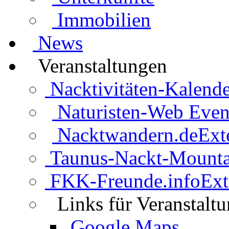
Immobilien
News
Veranstaltungen
Nacktivitäten-Kalende
Naturisten-Web Even
Nacktwandern.de
Ext
Taunus-Nackt-Mounta
FKK-Freunde.info
Ext
Links für Veranstalt
Google Maps