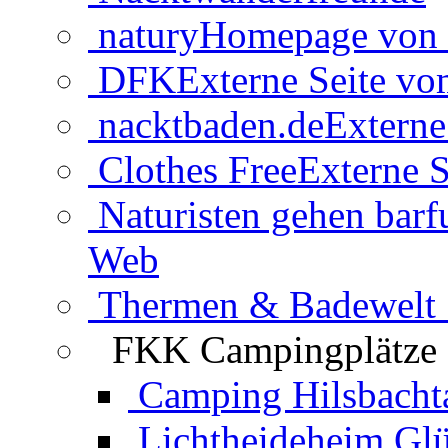
natury
Homepage von 
DFK
Externe Seite v
nacktbaden.de
Externe
Clothes Free
Externe S
Naturisten gehen barf
Web
Thermen & Badewelt 
FKK Campingplätze
Camping Hilsbacht
Lichtheideheim Gl