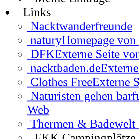
Links
Nacktwanderfreunde
natury
Homepage von 
DFK
Externe Seite v
nacktbaden.de
Externe
Clothes Free
Externe S
Naturisten gehen barf
Web
Thermen & Badewelt 
FKK Campingplätze