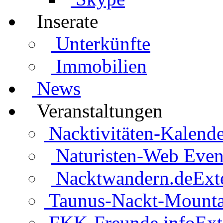
Inserate
Unterkünfte
Immobilien
News
Veranstaltungen
Nacktivitäten-Kalende
Naturisten-Web Even
Nacktwandern.de
Ext
Taunus-Nackt-Mounta
FKK-Freunde.info
Ext