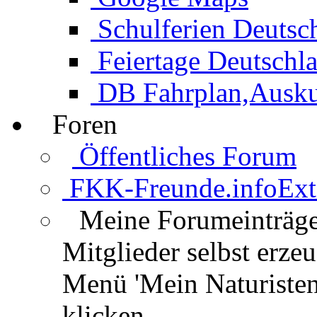
Schulferien Deutsc
Feiertage Deutschl
DB Fahrplan,Auskun
Foren
Öffentliches Forum
FKK-Freunde.info
Ext
Meine Forumeinträg
Mitglieder selbst erz
Menü 'Mein Naturisten
klicken.