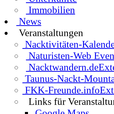
Immobilien
News
Veranstaltungen
Nacktivitäten-Kalende
Naturisten-Web Even
Nacktwandern.de
Ext
Taunus-Nackt-Mounta
FKK-Freunde.info
Ext
Links für Veranstalt
Google Maps