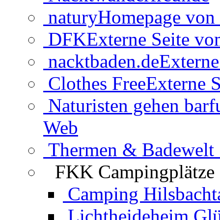
natury
Homepage von 
DFK
Externe Seite v
nacktbaden.de
Externe
Clothes Free
Externe S
Naturisten gehen barf
Web
Thermen & Badewelt 
FKK Campingplätze
Camping Hilsbacht
Lichtheideheim Gl