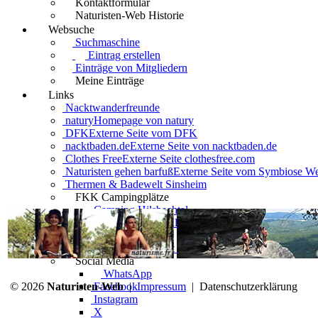
Kontaktformular
Naturisten-Web Historie
Websuche
Suchmaschine
Eintrag erstellen
Einträge von Mitgliedern
Meine Einträge
Links
Nacktwanderfreunde
natury
Homepage von natury
DFK
Externe Seite vom DFK
nacktbaden.de
Externe Seite von nacktbaden.de
Clothes Free
Externe Seite clothesfree.com
Naturisten gehen barfuß
Externe Seite vom Symbiose W
Thermen & Badewelt Sinsheim
FKK Campingplätze
Camping Hilsbachtal
Lichtheideheim Glüsingen
Rutar Lido
FKK Vereine (mit DFK Anschluß)
Social Media
WhatsApp
© 2026
Naturisten-Web
Facebook
|
Impressum
|
Datenschutzerklärung
Instagram
X