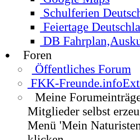
Schulferien Deutsc
Feiertage Deutschl
DB Fahrplan,Auskun
Foren
Öffentliches Forum
FKK-Freunde.info
Ext
Meine Forumeinträg
Mitglieder selbst erz
Menü 'Mein Naturisten
klicken.