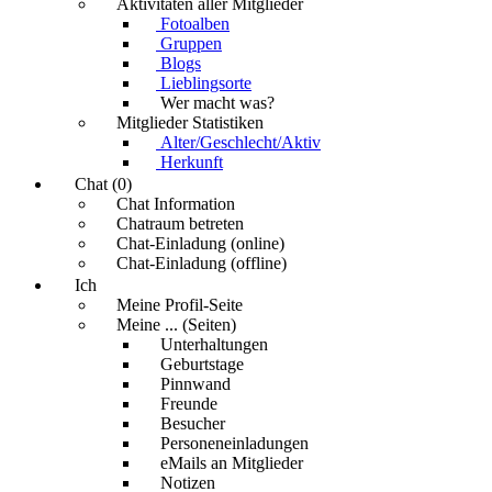
Aktivitäten aller Mitglieder
Fotoalben
Gruppen
Blogs
Lieblingsorte
Wer macht was?
Mitglieder Statistiken
Alter/Geschlecht/Aktiv
Herkunft
Chat (0)
Chat Information
Chatraum betreten
Chat-Einladung (online)
Chat-Einladung (offline)
Ich
Meine Profil-Seite
Meine ... (Seiten)
Unterhaltungen
Geburtstage
Pinnwand
Freunde
Besucher
Personeneinladungen
eMails an Mitglieder
Notizen