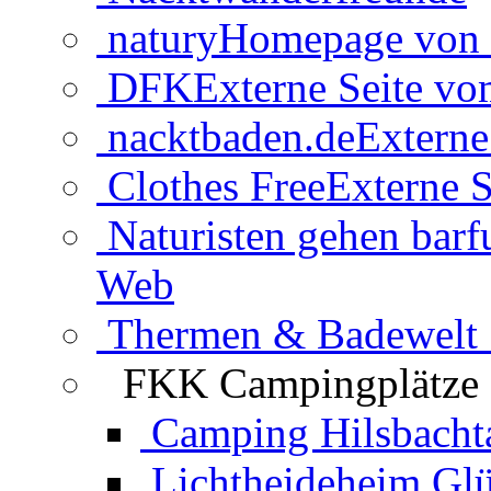
natury
Homepage von 
DFK
Externe Seite v
nacktbaden.de
Externe
Clothes Free
Externe S
Naturisten gehen barf
Web
Thermen & Badewelt 
FKK Campingplätze
Camping Hilsbacht
Lichtheideheim Gl