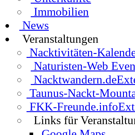
Immobilien
News
Veranstaltungen
Nacktivitäten-Kalende
Naturisten-Web Even
Nacktwandern.de
Ext
Taunus-Nackt-Mounta
FKK-Freunde.info
Ext
Links für Veranstalt
Google Maps