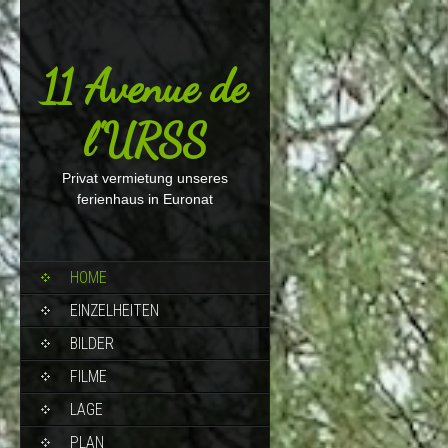
11 Avenue de
l'URSS
Privat vermietung unseres
ferienhaus in Euronat
HOME
EINZELHEITEN
BILDER
FILME
LAGE
PLAN