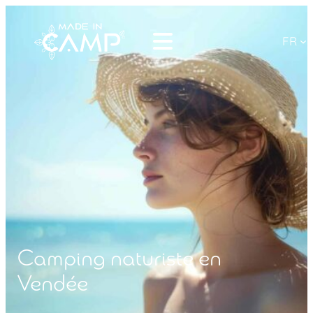
FR
Camping naturiste en
Vendée