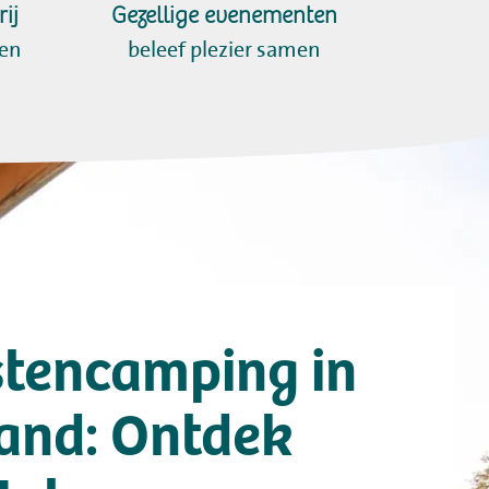
ij
Gezellige evenementen
sen
beleef plezier samen
stencamping in
and: Ontdek