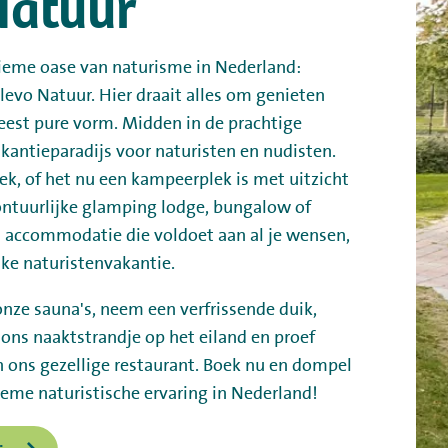
Natuur
tieme oase van naturisme in Nederland:
evo Natuur. Hier draait alles om genieten
meest pure vorm. Midden in de prachtige
akantieparadijs voor naturisten en nudisten.
ek, of het nu een kampeerplek is met uitzicht
ontuurlijke glamping lodge, bungalow of
een accommodatie die voldoet aan al je wensen,
jke naturistenvakantie.
onze sauna's, neem een verfrissende duik,
 ons naaktstrandje op het eiland en proef
in ons gezellige restaurant. Boek nu en dompel
tieme naturistische ervaring in Nederland!