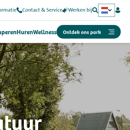
ormatie
Contact & Service
Werken bij
Deutsch
English
peren
Huren
Wellness
Ontdek ons park
Of snel naar...
Plattegrond
Openingstijden
Vacatures
atuur
Kunnen we je helpen?
Contact & Veelgestelde vragen