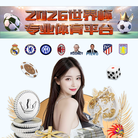
立即注册
kaiyun官网
带您畅享全球体
育盛事
专业平台，数据精准，
高清直播
覆盖热门体育项
目。
聚焦足球、篮球、电竞等赛事，
每日内容实时更
新
。
极速访问
下载APP