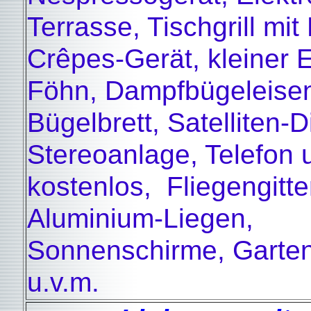
Terrasse, Tischgrill mit
Crêpes-Gerät, kleiner El
Föhn, Dampfbügeleise
Bügelbrett, Satelliten-D
Stereoanlage, Telefo
kostenlos, Fliegengitter
Aluminium-Liegen,
Sonnenschirme, Garte
u.v.m.