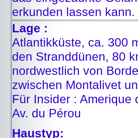
erkunden lassen kann.
Lage :
Atlantikküste, ca. 300 
den Stranddünen, 80 
nordwestlich von Bord
zwischen Montalivet un
Für Insider : Amerique
Av. du Pérou
Haustyp: