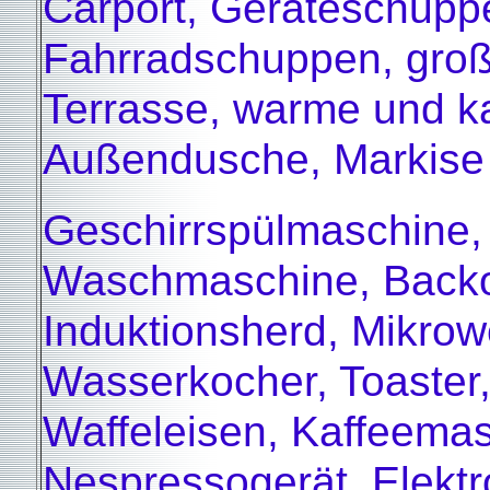
Carport, Geräteschupp
Fahrradschuppen, gro
Terrasse, warme und ka
Außendusche, Markise
Geschirrspülmaschine,
Waschmaschine, Backo
Induktionsherd, Mikrowe
Wasserkocher, Toaster
Waffeleisen, Kaffeemas
Nespressogerät, Elektrog