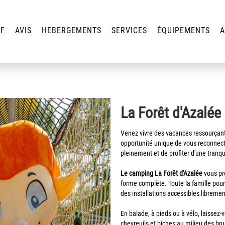
IF
AVIS
HEBERGEMENTS
SERVICES
ÉQUIPEMENTS
A
La Forêt d'Azalée
Venez vivre des vacances ressourçan
opportunité unique de vous reconnecter
pleinement et de profiter d'une tranqui
Le camping La Forêt d'Azalée
vous pro
forme complète. Toute la famille pourr
des installations accessibles libremen
En balade, à pieds ou à vélo, laissez
chevreuils et biches au milieu des br