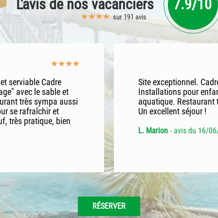
L'avis
de nos vacanciers
7.9/10
sur 191 avis
et serviable Cadre
Site exceptionnel. Cadre
age" avec le sable et
Installations pour enfa
aurant très sympa aussi
aquatique. Restaurant t
 se rafraîchir et
Un excellent séjour !
, très pratique, bien
L. Marion
- avis du 16/0
RÉSERVER