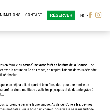
NIMATIONS
CONTACT
RÉSERVER
FR
Lister les acti
tes en famille
au cœur d'une vaste forêt en bordure de la Beauce
. Une
 avec la nature en Île-de-France, de respirer l'air pur, de vous détendre
llité absolue.
pose un séjour alliant sport et bien-être, idéal pour une remise en
a profiter d'une multitude d'activités physiques et de détente grâce à
t...
-vous surprendre par une faune unique. Au détour d'une allée, devinez
umes matinales. Sur le bord d'un chemin, observez le passage furtif de