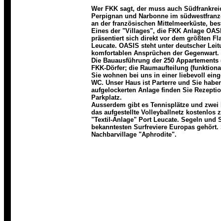
Wer FKK sagt, der muss auch Südfrankreic
Perpignan und Narbonne im südwestfranzö
an der französischen Mittelmeerküste, be
Eines der "Villages", die FKK Anlage OAS
präsentiert sich direkt vor dem größten 
Leucate. OASIS steht unter deutscher Leitu
komfortablen Ansprüchen der Gegenwart
Die Bauausführung der 250 Appartements (D
FKK-Dörfer; die Raumaufteilung (funktiona
Sie wohnen bei uns in einer liebevoll ein
WC. Unser Haus ist Parterre und Sie habe
aufgelockerten Anlage finden Sie Rezeptio
Parkplatz.
Ausserdem gibt es Tennisplätze und zwei 
das aufgestellte Volleyballnetz kostenlos
"Textil-Anlage" Port Leucate. Segeln und 
bekanntesten Surfreviere Europas gehört.
Nachbarvillage "Aphrodite".