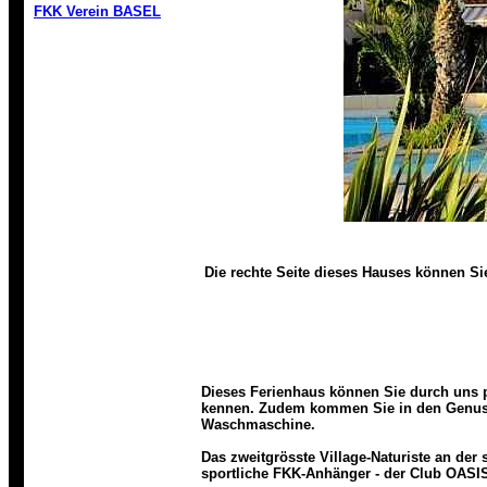
FKK Verein BASEL
Die rechte Seite dieses Hauses können Si
Leucate France J. Felder. Die
Naturisten geniessen das nacktbaden an d
FKK-Anlage praktiziert.
Dieses Ferienhaus können Sie durch uns p
kennen. Zudem kommen Sie in den Genuss 
Waschmaschine.
Oasis-Aphrodite ein grösseres FKK / Nudi
Das zweitgrösste Village-Naturiste an der
sportliche FKK-Anhänger - der Club OASIS