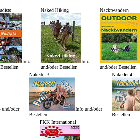
udists
Naked Hiking
Nacktwandern
Info
Info
Bestellen
und/oder Bestellen
und/oder Bestellen
Nakedei 3
Nakedei 4
o und/oder
Info und/oder
Bestellen
Bestellen
FKK International