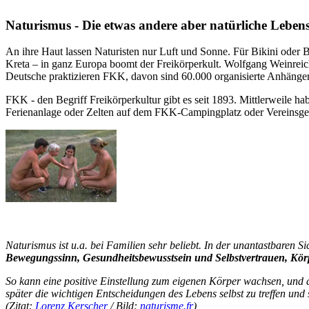
Naturismus - Die etwas andere aber natürliche Lebens
An ihre Haut lassen Naturisten nur Luft und Sonne. Für Bikini oder 
Kreta – in ganz Europa boomt der Freikörperkult. Wolfgang Weinreich
Deutsche praktizieren FKK, davon sind 60.000 organisierte Anhänger
FKK - den Begriff Freikörperkultur gibt es seit 1893. Mittlerweile ha
Ferienanlage oder Zelten auf dem FKK-Campingplatz oder Vereinsgelä
Naturismus ist u.a. bei Familien sehr beliebt. In der unantastbaren S
Bewegungssinn, Gesundheitsbewusstsein und Selbstvertrauen, K
So kann eine positive Einstellung zum eigenen Körper wachsen, und 
später die wichtigen Entscheidungen des Lebens selbst zu treffen und 
(Zitat:
Lorenz Kerscher
/ Bild:
naturisme.fr
)