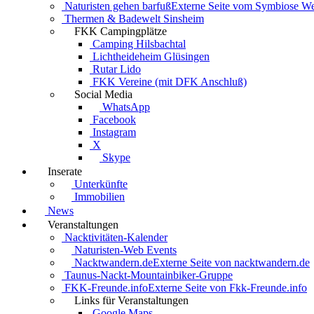
Naturisten gehen barfuß
Externe Seite vom Symbiose W
Thermen & Badewelt Sinsheim
FKK Campingplätze
Camping Hilsbachtal
Lichtheideheim Glüsingen
Rutar Lido
FKK Vereine (mit DFK Anschluß)
Social Media
WhatsApp
Facebook
Instagram
X
Skype
Inserate
Unterkünfte
Immobilien
News
Veranstaltungen
Nacktivitäten-Kalender
Naturisten-Web Events
Nacktwandern.de
Externe Seite von nacktwandern.de
Taunus-Nackt-Mountainbiker-Gruppe
FKK-Freunde.info
Externe Seite von Fkk-Freunde.info
Links für Veranstaltungen
Google Maps