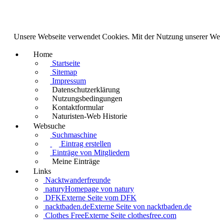
Unsere Webseite verwendet Cookies. Mit der Nutzung unserer We
Home
Startseite
Sitemap
Impressum
Datenschutzerklärung
Nutzungsbedingungen
Kontaktformular
Naturisten-Web Historie
Websuche
Suchmaschine
Eintrag erstellen
Einträge von Mitgliedern
Meine Einträge
Links
Nacktwanderfreunde
natury
Homepage von natury
DFK
Externe Seite vom DFK
nacktbaden.de
Externe Seite von nacktbaden.de
Clothes Free
Externe Seite clothesfree.com