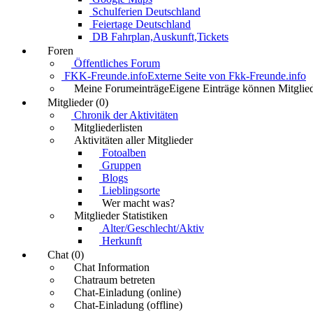
Schulferien Deutschland
Feiertage Deutschland
DB Fahrplan,Auskunft,Tickets
Foren
Öffentliches Forum
FKK-Freunde.info
Externe Seite von Fkk-Freunde.info
Meine Forumeinträge
Eigene Einträge können Mitglied
Mitglieder (0)
Chronik der Aktivitäten
Mitgliederlisten
Aktivitäten aller Mitglieder
Fotoalben
Gruppen
Blogs
Lieblingsorte
Wer macht was?
Mitglieder Statistiken
Alter/Geschlecht/Aktiv
Herkunft
Chat (0)
Chat Information
Chatraum betreten
Chat-Einladung (online)
Chat-Einladung (offline)