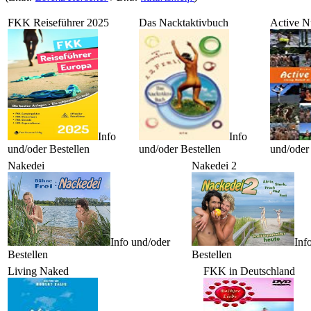
FKK Reiseführer 2025
Das Nacktaktivbuch
Active N
Info
Info
und/oder Bestellen
und/oder Bestellen
und/oder 
Nakedei
Nakedei 2
Info und/oder
Inf
Bestellen
Bestellen
Living Naked
FKK in Deutschland