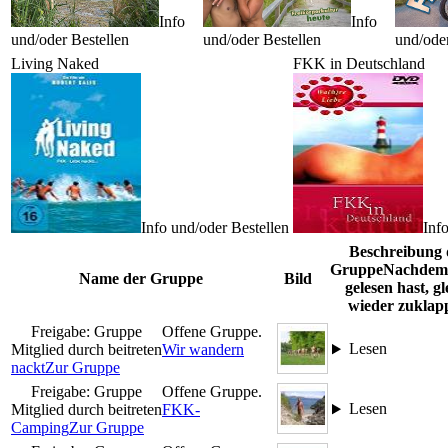
Info
Info
und/oder Bestellen
und/oder Bestellen
und/oder
Living Naked
FKK in Deutschland
Info und/oder Bestellen
Inf
Beschreibung 
Gruppe
Nachdem 
Name der Gruppe
Bild
gelesen hast, gl
wieder zuklap
Freigabe: Gruppe
Offene Gruppe.
Lesen
Mitglied durch beitreten
Wir wandern
nackt
Zur Gruppe
Freigabe: Gruppe
Offene Gruppe.
Lesen
Mitglied durch beitreten
FKK-
Camping
Zur Gruppe