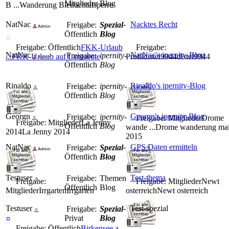
Mitglieder
Blog
B ...
Wanderung Bleilochtalsperre
NatNac
Nacktes Recht
Freigabe:
Spezial-
Öffentlich
Blog
Freigabe: Öffentlich
FKK-Urlaub
Freigabe:
NatNac
NatNac's ipernity-Blog
Freigabe:
ipernity-
...
FKK-Urlaub auf Lanzarote
Profil
distel9944
distel9944
Öffentlich
Blog
Rinaldo
Rinaldo's ipernity-Blog
Freigabe:
ipernity-
Öffentlich
Blog
Georgn
Georgn's ipernity-Blog
Freigabe:
ipernity-
Freigabe: Mitglieder
Drome
Freigabe: Mitglieder
La Jenny
Öffentlich
Blog
wande ...
Drome wanderung ma
2014
La Jenny 2014
2015
NatNac
GPS Daten ermitteln
Freigabe:
Spezial-
Öffentlich
Blog
Testuser
Test-thema
Freigabe:
Themen
Freigabe:
Freigabe: Mitglieder
Newt
Öffentlich
Blog
Mitglieder
Irrgarten
Irrgarten
osterreich
Newt osterreich
Testuser
Test-spezial
Freigabe:
Spezial-
Privat
Blog
Freigabe: Öffentlich
Birkensee a