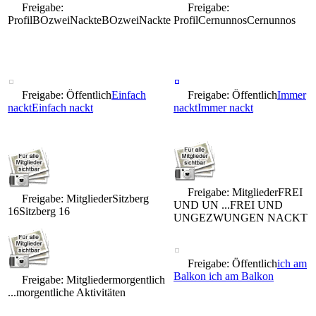
Freigabe:
Freigabe:
Profil
BOzweiNackte
BOzweiNackte
Profil
Cernunnos
Cernunnos
Freigabe: Öffentlich
Einfach
Freigabe: Öffentlich
Immer
nackt
Einfach nackt
nackt
Immer nackt
Freigabe: Mitglieder
FREI
Freigabe: Mitglieder
Sitzberg
UND UN ...
FREI UND
16
Sitzberg 16
UNGEZWUNGEN NACKT
Freigabe: Öffentlich
ich am
Balkon
ich am Balkon
Freigabe: Mitglieder
morgentlich
...
morgentliche Aktivitäten