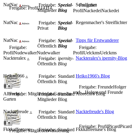
NatNac
Schulferien
Freigabe:
Spezial-
Freigabe:
Freigabe: Profil
114
114
Mitglieder
Blog
Profil
Nackedei
Nackedei
NatNac
Regenmacher's Streiflichter
Freigabe:
Spezial-
Privat
Blog
NatNac
Tipps für Erstwanderer
Freigabe:
Spezial-
Öffentlich
Blog
Freigabe:
Freigabe:
Profil
Nudewalker
Nudewalker
Profil
Uelckms
Uelckms
Nackteralex
Nackteralex's ipernity-Blog
Freigabe:
ipernity-
Öffentlich
Blog
Heiko1966
Heiko1966's Blog
Freigabe:
Standard
Öffentlich
Blog
Freigabe: Freunde
Holger
und ...
Holger und Freunde
Albrecht
Freigabe: Mitglieder
Im Garten
Im
Albrecht's Blog
Freigabe:
Standard
Garten
Mitglieder
Blog
Nacktefreude
Nacktefreude's Blog
Freigabe:
Standard
Öffentlich
Blog
Freigabe: Profil
Picard
Picard
Fkkkaffeenase
Fkkkaffeenase's Blog
Freigabe:
Standard
Freigabe: Mitglieder
Wanderung