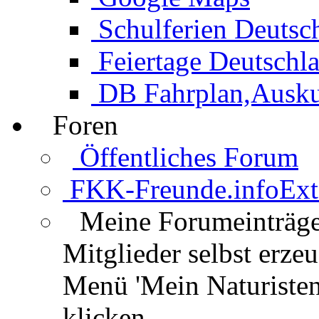
Schulferien Deutsc
Feiertage Deutschl
DB Fahrplan,Auskun
Foren
Öffentliches Forum
FKK-Freunde.info
Ext
Meine Forumeinträg
Mitglieder selbst erz
Menü 'Mein Naturisten
klicken.