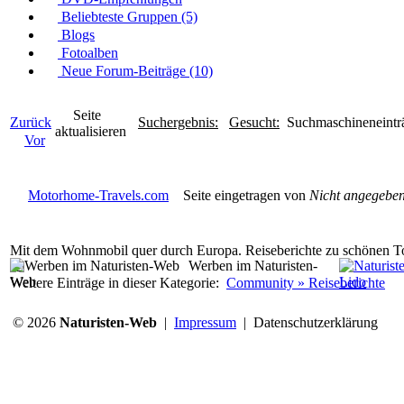
Beliebteste Gruppen (5)
Blogs
Fotoalben
Neue Forum-Beiträge (10)
Seite
Zurück
Suchergebnis:
Gesucht:
Suchmaschineneinträ
aktualisieren
Vor
Motorhome-Travels.com
Seite eingetragen von
Nicht angegebe
Mit dem Wohnmobil quer durch Europa. Reiseberichte zu schönen T
Werben im Naturisten-
Web
Weitere Einträge in dieser Kategorie:
Community » Reiseberichte
© 2026
Naturisten-Web
|
Impressum
|
Datenschutzerklärung