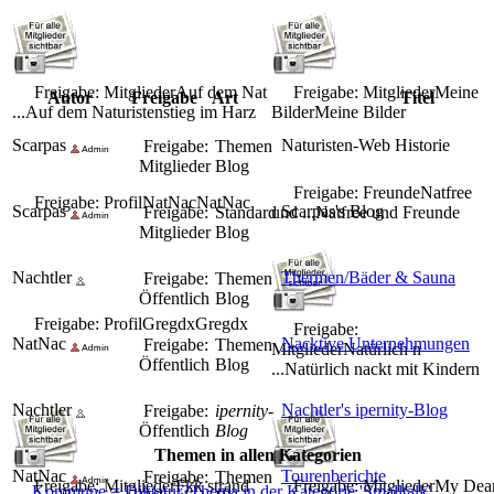
Freigabe: Mitglieder
Auf dem Nat
Freigabe: Mitglieder
Meine
Autor
Freigabe
Art
Titel
...
Auf dem Naturistenstieg im Harz
Bilder
Meine Bilder
Scarpas
Naturisten-Web Historie
Freigabe:
Themen
Mitglieder
Blog
Freigabe: Freunde
Natfree
Freigabe: Profil
NatNac
NatNac
Scarpas
Scarpas's Blog
Freigabe:
Standard
und ...
Natfree und Freunde
Mitglieder
Blog
Nachtler
Thermen/Bäder & Sauna
Freigabe:
Themen
Öffentlich
Blog
Freigabe: Profil
Gregdx
Gregdx
Freigabe:
NatNac
Nacktive Unternehmungen
Freigabe:
Themen
Mitglieder
Natürlich n
Öffentlich
Blog
...
Natürlich nackt mit Kindern
Nachtler
Nachtler's ipernity-Blog
Freigabe:
ipernity-
Öffentlich
Blog
Themen in allen Kategorien
NatNac
Tourenberichte
Freigabe:
Themen
Freigabe: Mitglieder
Fkk strand
Freigabe: Mitglieder
My Dea
Kommune = Diktatur?
Thema in der Kategorie 'Smalltalk'