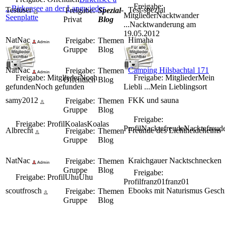
Freigabe:
...
Birkensee an der Langwieder
Testuser
Test-spezial
Freigabe:
Spezial-
Mitglieder
Nacktwander
Seenplatte
Privat
Blog
...
Nacktwanderung am
19.05.2012
NatNac
Himaha
Freigabe:
Themen
Gruppe
Blog
NatNac
Camping Hilsbachtal 171
Freigabe:
Themen
Freigabe: Mitglieder
Noch
Freigabe: Mitglieder
Mein
Öffentlich
Blog
gefunden
Noch gefunden
Liebli ...
Mein Lieblingsort
samy2012
FKK und sauna
Freigabe:
Themen
Gruppe
Blog
Freigabe:
Freigabe: Profil
Koalas
Koalas
Profil
Nacktefreude
Nacktefreud
Albrecht
Freunde des Lichtheideheims
Freigabe:
Themen
Gruppe
Blog
NatNac
Kraichgauer Nacktschnecken
Freigabe:
Themen
Gruppe
Blog
Freigabe:
Freigabe: Profil
Uhu
Uhu
Profil
franz01
franz01
scoutfrosch
Ebooks mit Naturismus Gesch
Freigabe:
Themen
Gruppe
Blog