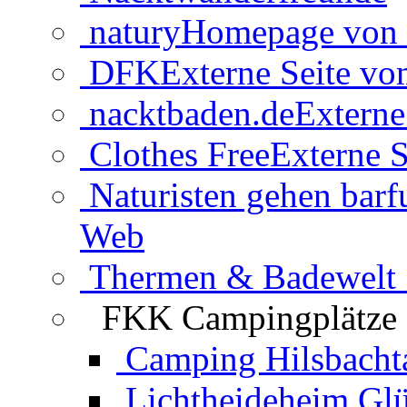
natury
Homepage von 
DFK
Externe Seite v
nacktbaden.de
Externe
Clothes Free
Externe S
Naturisten gehen barf
Web
Thermen & Badewelt 
FKK Campingplätze
Camping Hilsbacht
Lichtheideheim Gl