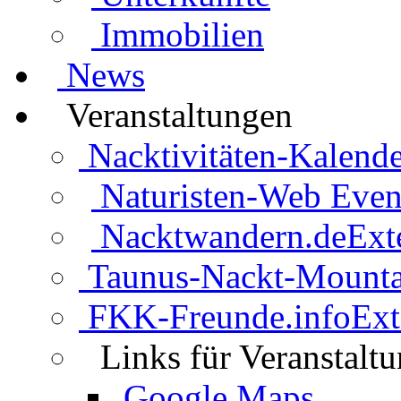
Immobilien
News
Veranstaltungen
Nacktivitäten-Kalende
Naturisten-Web Even
Nacktwandern.de
Ext
Taunus-Nackt-Mounta
FKK-Freunde.info
Ext
Links für Veranstalt
Google Maps