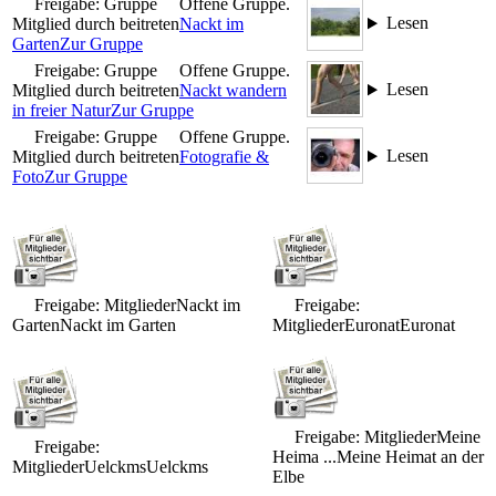
Freigabe: Gruppe
Offene Gruppe.
Lesen
Mitglied durch beitreten
Nackt im
Garten
Zur Gruppe
Freigabe: Gruppe
Offene Gruppe.
Lesen
Mitglied durch beitreten
Nackt wandern
in freier Natur
Zur Gruppe
Freigabe: Gruppe
Offene Gruppe.
Lesen
Mitglied durch beitreten
Fotografie &
Foto
Zur Gruppe
Freigabe: Mitglieder
Nackt im
Freigabe:
Garten
Nackt im Garten
Mitglieder
Euronat
Euronat
Freigabe: Mitglieder
Meine
Freigabe:
Heima ...
Meine Heimat an der
Mitglieder
Uelckms
Uelckms
Elbe