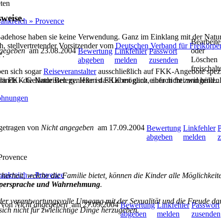
ten
weise.
rankreich » Provence
Badehose haben sie keine Verwendung. Ganz im Einklang mit der Natur 
Bearbeit
, stellvertretender Vorsitzender vom
Deutschen Verband für Freikörpe
ngegeben
am 23.08.2004
oder
Bewertung
Linkfehler
Passwort
'.
Löschen
abgeben
melden
zusenden
freischalt
ben sich sogar
Reiseveranstalter
ausschließlich auf FKK-Angebote spezi
 am FKK Gelände Belezy. Hier ist FKK möglich, aber nicht zwingend..
nde - die Naturisten genießen das Leben ganz einfach frei und hüllenl
ohnungen
getragen von
Nicht angegeben
am 17.09.2004
Bewertung
Linkfehler
abgeben
melden
Provence
rankreich » Provence
icherheit, welche die Familie bietet, können die Kinder alle Möglichkei
örpersprache und Wahrnehmung
.
der verantwortungsvolle Umgang mit der Sexualität und die Freude dar
n von
Nicht angegeben
am 27.09.2004
Bewertung
Linkfehler
Passwort
sich nicht für zwielichtige Dinge herzugeben.
abgeben
melden
zusenden