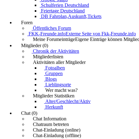
Schulferien Deutschland
Feiertage Deutschland
DB Fahrplan,Auskunft,Tickets
Foren
Öffentliches Forum
FKK-Freunde.info
Externe Seite von Fkk-Freunde.info
Meine Forumeinträge
Eigene Einträge können Mitglied
Mitglieder (0)
Chronik der Aktivitäten
Mitgliederlisten
Aktivitäten aller Mitglieder
Fotoalben
Gruppen
Blogs
Lieblingsorte
Wer macht was?
Mitglieder Statistiken
Alter/Geschlecht/Aktiv
Herkunft
Chat (0)
Chat Information
Chatraum betreten
Chat-Einladung (online)
Chat-Einladung (offline)