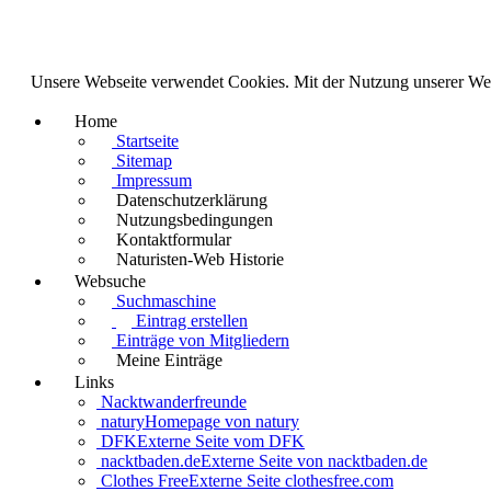
Unsere Webseite verwendet Cookies. Mit der Nutzung unserer We
Home
Startseite
Sitemap
Impressum
Datenschutzerklärung
Nutzungsbedingungen
Kontaktformular
Naturisten-Web Historie
Websuche
Suchmaschine
Eintrag erstellen
Einträge von Mitgliedern
Meine Einträge
Links
Nacktwanderfreunde
natury
Homepage von natury
DFK
Externe Seite vom DFK
nacktbaden.de
Externe Seite von nacktbaden.de
Clothes Free
Externe Seite clothesfree.com