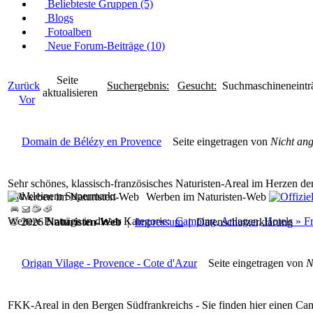
Beliebteste Gruppen (5)
Blogs
Fotoalben
Neue Forum-Beiträge (10)
Seite
Zurück
Suchergebnis:
Gesucht:
Suchmaschineneinträ
aktualisieren
Vor
Domain de Bélézy en Provence
Seite eingetragen von
Nicht an
Sehr schönes, klassisch-französisches Naturisten-Areal im Herzen d
und kleinem Supermarkt
Werben im Naturisten-Web
Weitere Einträge in dieser Kategorie:
Camping, Anlagen, Hotels » F
© 2026
Naturisten-Web
|
Impressum
|
Datenschutzerklärung
Origan Vilage - Provence - Cote d'Azur
Seite eingetragen von
N
FKK-Areal in den Bergen Südfrankreichs - Sie finden hier einen Camp