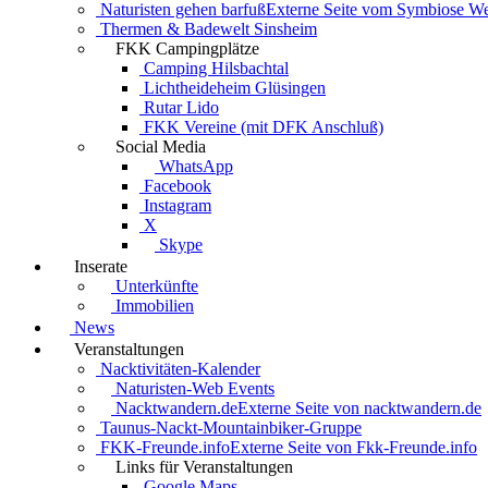
Naturisten gehen barfuß
Externe Seite vom Symbiose W
Thermen & Badewelt Sinsheim
FKK Campingplätze
Camping Hilsbachtal
Lichtheideheim Glüsingen
Rutar Lido
FKK Vereine (mit DFK Anschluß)
Social Media
WhatsApp
Facebook
Instagram
X
Skype
Inserate
Unterkünfte
Immobilien
News
Veranstaltungen
Nacktivitäten-Kalender
Naturisten-Web Events
Nacktwandern.de
Externe Seite von nacktwandern.de
Taunus-Nackt-Mountainbiker-Gruppe
FKK-Freunde.info
Externe Seite von Fkk-Freunde.info
Links für Veranstaltungen
Google Maps