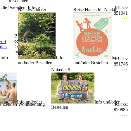
freischalten
 die Pyrenäen. Infos zu
Klicks:
Nacktwanderer
Reise Hacks für Nackte
851041
Bearbeiten
oder
ort
Löschen
nden
freischalten
Info
Info
Info
Klicks:
und/oder Bestellen
und/oder Bestellen
851746
Nakedei 5
iten
en
alten
Info und/oder
Info und/oder
grenzenden Wohnsiedlung
Klicks:
Bestellen
850885