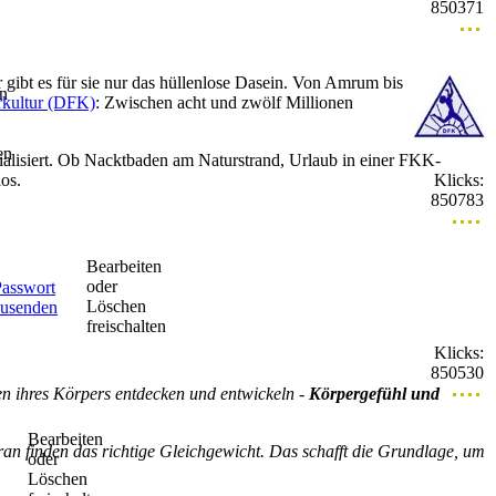
850371
gibt es für sie nur das hüllenlose Dasein. Von Amrum bis
en
rkultur (DFK)
: Zwischen acht und zwölf Millionen
en
alisiert. Ob Nacktbaden am Naturstrand, Urlaub in einer FKK-
Klicks:
os.
850783
Bearbeiten
oder
Passwort
Löschen
zusenden
freischalten
Klicks:
850530
ten ihres Körpers entdecken und entwickeln -
Körpergefühl und
Bearbeiten
an finden das richtige Gleichgewicht. Das schafft die Grundlage, um
oder
Löschen