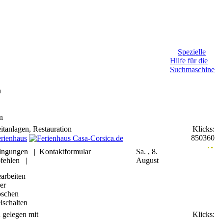
Spezielle
Hilfe für die
Suchmaschine
n
n
itanlagen, Restauration
Klicks:
850360
ingungen
|
Kontaktformular
Sa. , 8.
fehlen
|
August
arbeiten
er
schen
eischalten
n gelegen mit
Klicks: