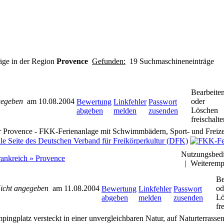
ge in der Region
Provence
Gefunden:
19 Suchmaschineneinträge
Bearbeite
gegeben
am 10.08.2004
oder
Bewertung
Linkfehler
Passwort
Löschen
abgeben
melden
zusenden
freischalte
er Provence - FKK-Ferienanlage mit Schwimmbädern, Sport- und Freize
Nutzungsbed
rankreich » Provence
|
Weiteremp
Be
icht angegeben
am 11.08.2004
od
Bewertung
Linkfehler
Passwort
Lö
abgeben
melden
zusenden
fr
ingplatz versteckt in einer unvergleichbaren Natur, auf Naturterrasse