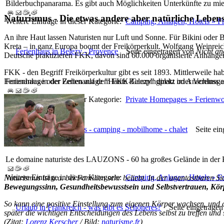
Bilderbuchpanarama. Es gibt auch Möglichkeiten Unterkünfte zu mie
Naturismus - Die etwas andere aber natürliche Lebens
Weitere Einträge in dieser Kategorie:
Camping, Anlagen, Hotels » F
An ihre Haut lassen Naturisten nur Luft und Sonne. Für Bikini oder 
Kreta – in ganz Europa boomt der Freikörperkult. Wolfgang Weinreich
Ferienhaus in Belezy - Provence
Seite eingetragen von
Nicht a
Deutsche praktizieren FKK, davon sind 60.000 organisierte Anhänger
FKK - den Begriff Freikörperkultur gibt es seit 1893. Mittlerweile ha
Ferienhaus in der Ferienanlage "Haute Belezy" direkt im Anschluss
Ferienanlage oder Zelten auf dem FKK-Campingplatz oder Vereinsgelä
Weitere Einträge in dieser Kategorie:
Private Homepages » Ferienw
Domaine Les Lauzons - camping - mobilhome - chalet
Seite ein
Le domaine naturiste des LAUZONS - 60 ha großes Gelände in der 
Weitere Einträge in dieser Kategorie:
Camping, Anlagen, Hotels » F
Naturismus ist u.a. bei Familien sehr beliebt. In der unantastbaren S
Bewegungssinn, Gesundheitsbewusstsein und Selbstvertrauen, K
So kann eine positive Einstellung zum eigenen Körper wachsen, und 
Urlaub in Frankreich - was gibt es Schöneres?
Seite eingetrage
später die wichtigen Entscheidungen des Lebens selbst zu treffen und 
(Zitat:
Lorenz Kerscher
/ Bild:
naturisme.fr
)