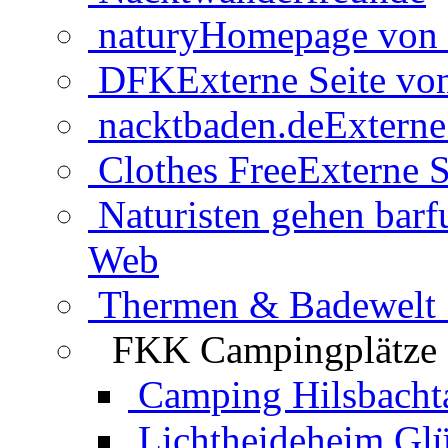
natury
Homepage von 
DFK
Externe Seite v
nacktbaden.de
Externe
Clothes Free
Externe S
Naturisten gehen barf
Web
Thermen & Badewelt 
FKK Campingplätze
Camping Hilsbacht
Lichtheideheim Gl