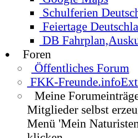
Schulferien Deutsc
Feiertage Deutschl
DB Fahrplan,Auskun
Foren
Öffentliches Forum
FKK-Freunde.info
Ext
Meine Forumeinträg
Mitglieder selbst erz
Menü 'Mein Naturisten
klicken.