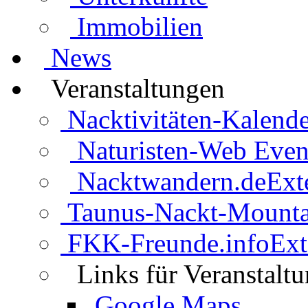
Immobilien
News
Veranstaltungen
Nacktivitäten-Kalende
Naturisten-Web Even
Nacktwandern.de
Ext
Taunus-Nackt-Mounta
FKK-Freunde.info
Ext
Links für Veranstalt
Google Maps