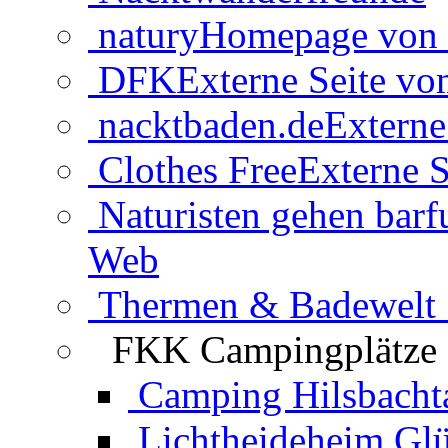
natury
Homepage von 
DFK
Externe Seite v
nacktbaden.de
Externe
Clothes Free
Externe S
Naturisten gehen barf
Web
Thermen & Badewelt 
FKK Campingplätze
Camping Hilsbacht
Lichtheideheim Gl