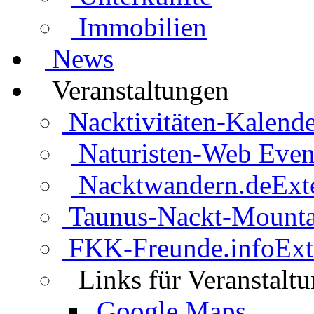
Immobilien
News
Veranstaltungen
Nacktivitäten-Kalende
Naturisten-Web Even
Nacktwandern.de
Ext
Taunus-Nackt-Mounta
FKK-Freunde.info
Ext
Links für Veranstalt
Google Maps