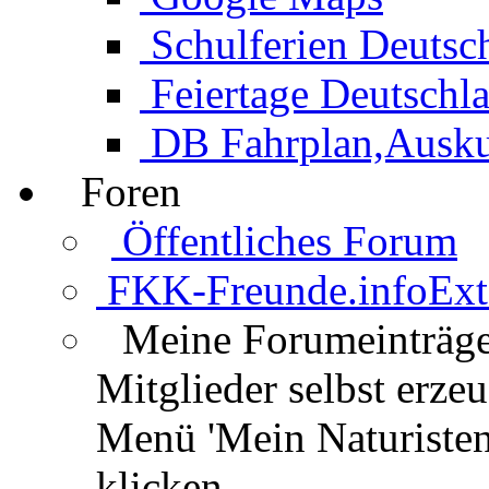
Schulferien Deutsc
Feiertage Deutschl
DB Fahrplan,Auskun
Foren
Öffentliches Forum
FKK-Freunde.info
Ext
Meine Forumeinträg
Mitglieder selbst erz
Menü 'Mein Naturisten
klicken.