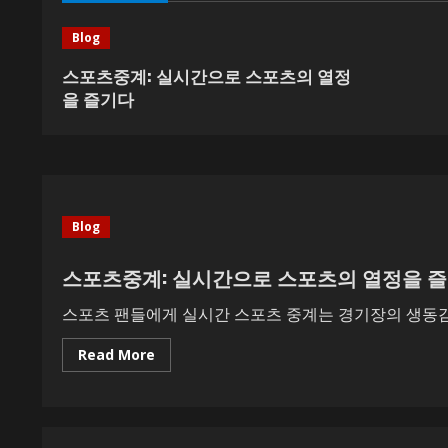
Blog
스포츠중계: 실시간으로 스포츠의 열정
을 즐기다
Blog
스포츠중계: 실시간으로 스포츠의 열정을 
스포츠 팬들에게 실시간 스포츠 중계는 경기장의 생동감과
Read
Read More
more
about
스
포
츠
중