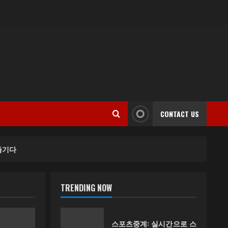
CONTACT US
즐기다
TRENDING NOW
스포츠중계: 실시간으로 스