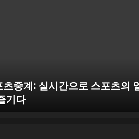
포츠중계: 실시간으로 스포츠의 
 즐기다