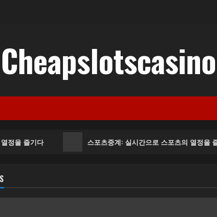
Cheapslotscasino
 열정을 즐기다
스포츠중계: 실시간으로 스포츠의 열정을 
S