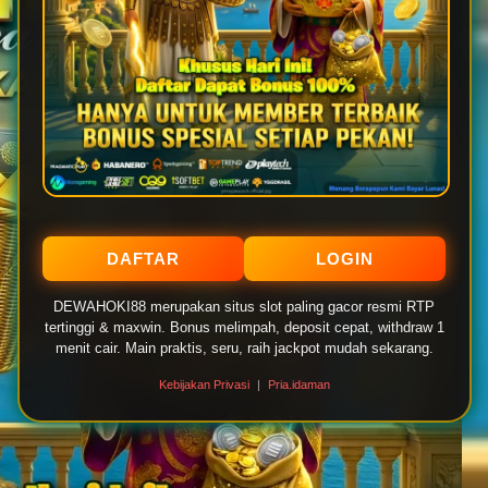
DAFTAR
LOGIN
DEWAHOKI88 merupakan situs slot paling gacor resmi RTP
tertinggi & maxwin. Bonus melimpah, deposit cepat, withdraw 1
menit cair. Main praktis, seru, raih jackpot mudah sekarang.
Kebijakan Privasi
|
Pria.idaman