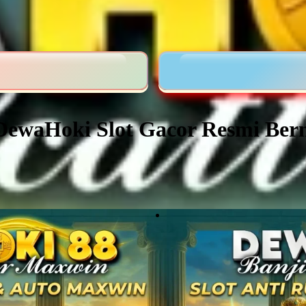
waHoki Slot Gacor Resmi Berma