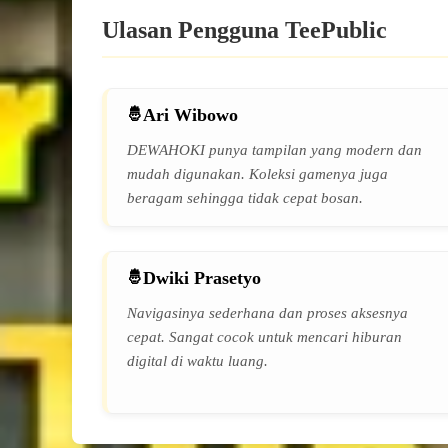
Ulasan Pengguna TeePublic
Ari Wibowo
DEWAHOKI punya tampilan yang modern dan
mudah digunakan. Koleksi gamenya juga
beragam sehingga tidak cepat bosan.
Dwiki Prasetyo
Navigasinya sederhana dan proses aksesnya
cepat. Sangat cocok untuk mencari hiburan
digital di waktu luang.