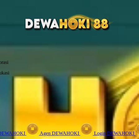
rasi
ukasi
e DEWAHOKI
Agen DEWAHOKI
Login DEWAHOKI