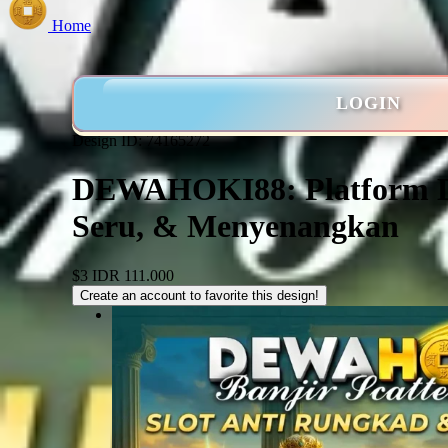
Home
LOGIN
Design ID: 74165272
DEWAHOKI88: Platform De
Seru, & Menyenangkan
$3
IDR 111.000
Create an account to favorite this design!