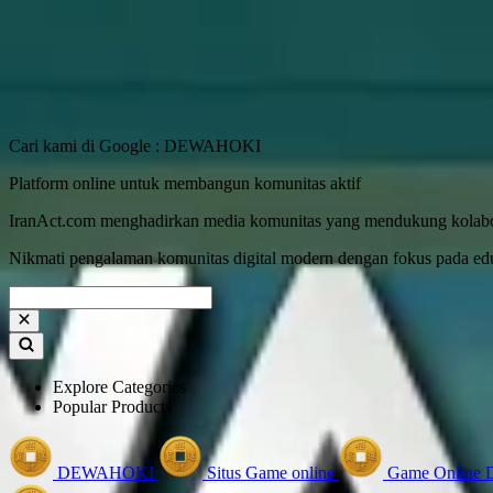
Cari kami di Google : DEWAHOKI
Platform online untuk membangun komunitas aktif
IranAct.com menghadirkan media komunitas yang mendukung kolabo
Nikmati pengalaman komunitas digital modern dengan fokus pada ed
Explore Categories
Popular Products
DEWAHOKI
Situs Game online
Game Onlin