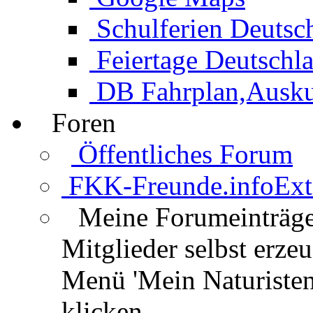
Schulferien Deutsc
Feiertage Deutschl
DB Fahrplan,Auskun
Foren
Öffentliches Forum
FKK-Freunde.info
Ext
Meine Forumeinträg
Mitglieder selbst erz
Menü 'Mein Naturisten
klicken.