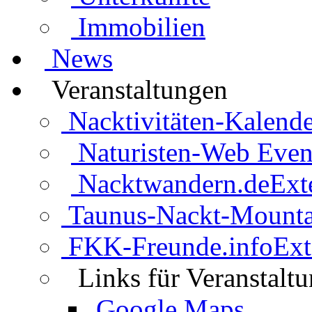
Immobilien
News
Veranstaltungen
Nacktivitäten-Kalende
Naturisten-Web Even
Nacktwandern.de
Ext
Taunus-Nackt-Mounta
FKK-Freunde.info
Ext
Links für Veranstalt
Google Maps