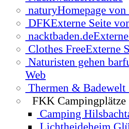
natury
Homepage von 
DFK
Externe Seite v
nacktbaden.de
Externe
Clothes Free
Externe S
Naturisten gehen barf
Web
Thermen & Badewelt 
FKK Campingplätze
Camping Hilsbacht
Lichtheideheim Gl