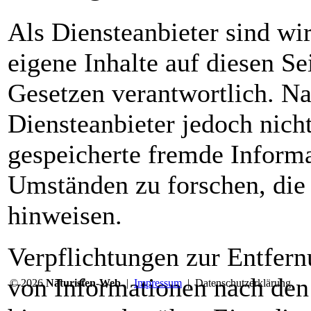
Als Diensteanbieter sind w
eigene Inhalte auf diesen S
Gesetzen verantwortlich. Na
Diensteanbieter jedoch nicht
gespeicherte fremde Inform
Umständen zu forschen, die 
hinweisen.
Verpflichtungen zur Entfer
von Informationen nach den
© 2026
Naturisten-Web
|
Impressum
|
Datenschutzerklärung