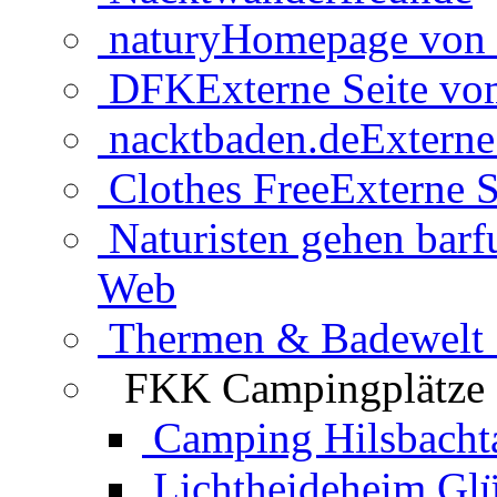
natury
Homepage von 
DFK
Externe Seite v
nacktbaden.de
Externe
Clothes Free
Externe S
Naturisten gehen barf
Web
Thermen & Badewelt 
FKK Campingplätze
Camping Hilsbacht
Lichtheideheim Gl