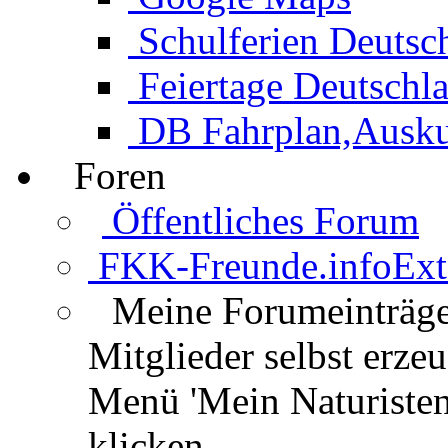
Schulferien Deutsc
Feiertage Deutschl
DB Fahrplan,Auskun
Foren
Öffentliches Forum
FKK-Freunde.info
Ext
Meine Forumeinträg
Mitglieder selbst erz
Menü 'Mein Naturisten
klicken.