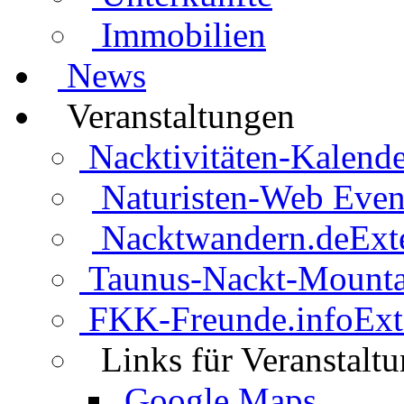
Immobilien
News
Veranstaltungen
Nacktivitäten-Kalende
Naturisten-Web Even
Nacktwandern.de
Ext
Taunus-Nackt-Mounta
FKK-Freunde.info
Ext
Links für Veranstalt
Google Maps