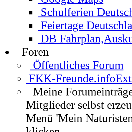
Schulferien Deutsc
Feiertage Deutschl
DB Fahrplan,Auskun
Foren
Öffentliches Forum
FKK-Freunde.info
Ext
Meine Forumeinträg
Mitglieder selbst erz
Menü 'Mein Naturisten
klicken.