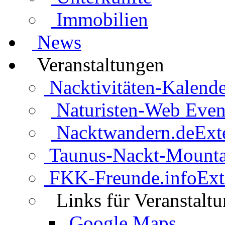
Immobilien
News
Veranstaltungen
Nacktivitäten-Kalende
Naturisten-Web Even
Nacktwandern.de
Ext
Taunus-Nackt-Mounta
FKK-Freunde.info
Ext
Links für Veranstalt
Google Maps