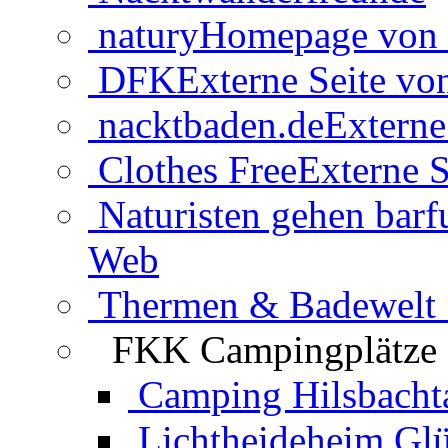
natury
Homepage von 
DFK
Externe Seite v
nacktbaden.de
Externe
Clothes Free
Externe S
Naturisten gehen barf
Web
Thermen & Badewelt 
FKK Campingplätze
Camping Hilsbacht
Lichtheideheim Gl