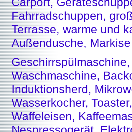
Carport, Geräteschupp
Fahrradschuppen, gro
Terrasse, warme und ka
Außendusche, Markise
Geschirrspülmaschine,
Waschmaschine, Backo
Induktionsherd, Mikrowe
Wasserkocher, Toaster
Waffeleisen, Kaffeemas
Nespressogerät, Elektrog