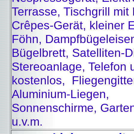
Terrasse, Tischgrill mit
Crêpes-Gerät, kleiner El
Föhn, Dampfbügeleise
Bügelbrett, Satelliten-D
Stereoanlage, Telefo
kostenlos, Fliegengitter
Aluminium-Liegen,
Sonnenschirme, Garte
u.v.m.