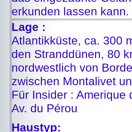
erkunden lassen kann.
Lage :
Atlantikküste, ca. 300 
den Stranddünen, 80 
nordwestlich von Bord
zwischen Montalivet un
Für Insider : Amerique
Av. du Pérou
Haustyp: