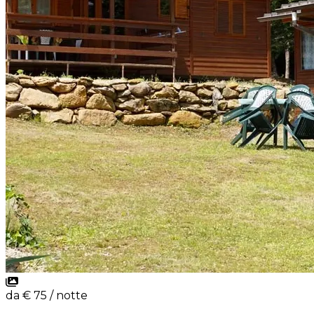
da
€
75
/ notte