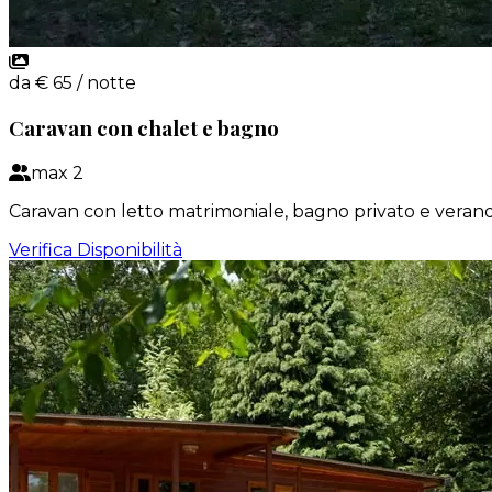
da
€
65
/ notte
Caravan con chalet e bagno
max
2
Caravan con letto matrimoniale, bagno privato e veran
Verifica Disponibilità