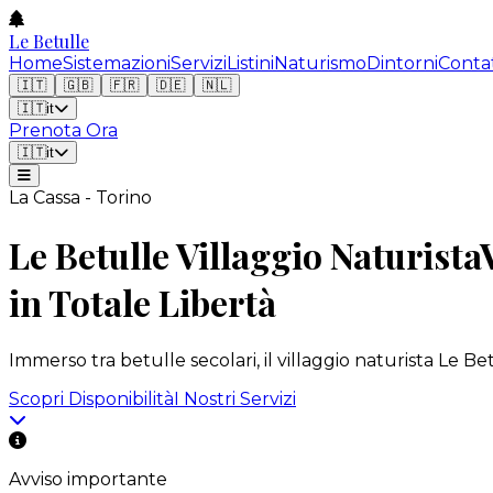
Le Betulle
Home
Sistemazioni
Servizi
Listini
Naturismo
Dintorni
Contat
🇮🇹
🇬🇧
🇫🇷
🇩🇪
🇳🇱
🇮🇹
it
Prenota Ora
🇮🇹
it
La Cassa - Torino
Le Betulle Villaggio Naturista
in Totale Libertà
Immerso tra betulle secolari, il villaggio naturista Le B
Scopri Disponibilità
I Nostri Servizi
Avviso importante