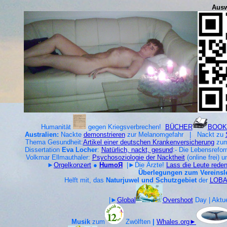
Ausw
Humanität
gegen Kriegsverbrechen!
BÜCHER
BOOK
Australien:
Nackte
demonstrieren
zur Melanomgefahr | Nackt zu
Thema Gesundheit:
Artikel einer deutschen Krankenversicherung
zum
Dissertation
Eva Locher
:
Natürlich, nackt, gesund
:- Die Lebensrefor
Volkmar Ellmauthaler:
Psychosoziologie der Nacktheit
(online frei) 
►
Orgelkonzert
●
HumoЯ
|►Die Ärzte!
Lass die Leute reden
Überlegungen zum Vereinsl
Helft mit, das
Naturjuwel und Schutzgebiet
der
LOB
|►
Global
Overshoot
Day | Aktue
Musik
zum
Zwölften
|
Whales.org►