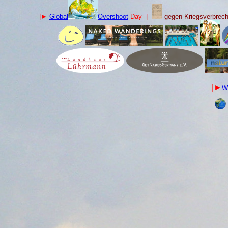
|►
Global
Overshoot
Day |
gegen Kriegsverbre
|►
Wa