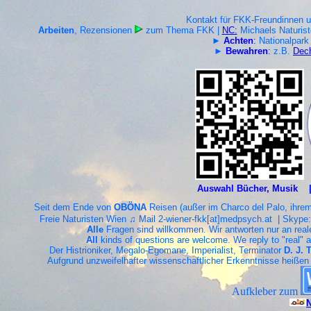
Kontakt für FKK-Freundinnen u
Arbeiten
, Rezensionen
zum Thema FKK |
NC:
Michaels Naturi
►
Achten
:
Nationalpar
►
Bewahren
:
z.B.
Dec
Auswahl Bücher, Musik 
Seit dem Ende von
OBÖNA
Reisen (außer im Charco del Palo, ihrem 
Freie Naturisten Wien ♫
Mail 2-wiener-fkk[at]medpsych.at | Skyp
Alle
Fragen sind willkommen. Wir antworten nur an reale
All
kinds of questions are welcome. We reply to "real" add
Der Histrioniker, Megalo-Egomane, Imperialist, Terminator
D. J. 
Aufgrund unzweifelhafter wissenschaftlicher Erkenntnisse heißen
Aufkleber zum