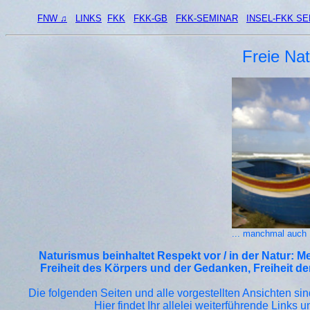
FNW ♫
LINKS
FKK
FKK-GB
FKK-SEMINAR
INSEL-FKK S
Freie Nat
... manchmal auch 
Naturismus beinhaltet Respekt vor / in der Natur: M
Freiheit des Körpers und der Gedanken, Freiheit der
Die folgenden Seiten und alle vorgestellten Ansichten sin
Hier findet Ihr allelei weiterführende Links