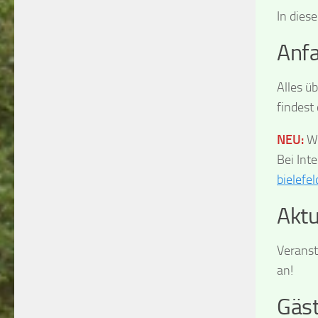
In dies
Anfa
Alles ü
findest
NEU:
Wi
Bei Int
bielefel
Aktu
Verans
an!
Gäs