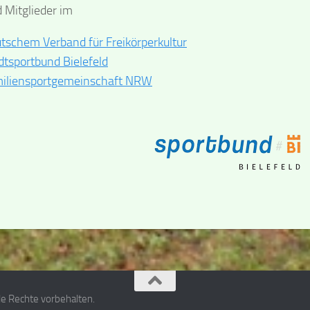
d Mitglieder im
tschem Verband für Freikörperkultur
dtsportbund Bielefeld
iliensportgemeinschaft NRW
lle Rechte vorbehalten.