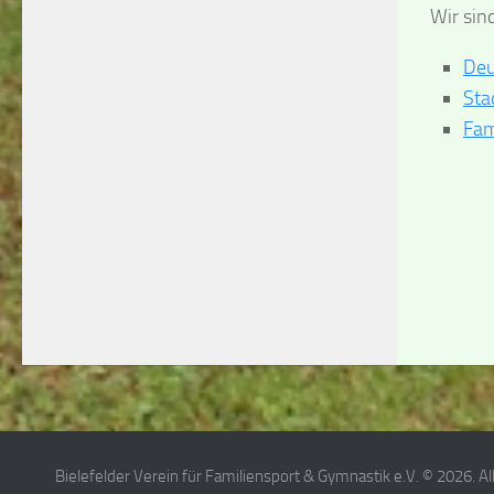
Wir sin
Deu
Sta
Fam
Bielefelder Verein für Familiensport & Gymnastik e.V. © 2026. A