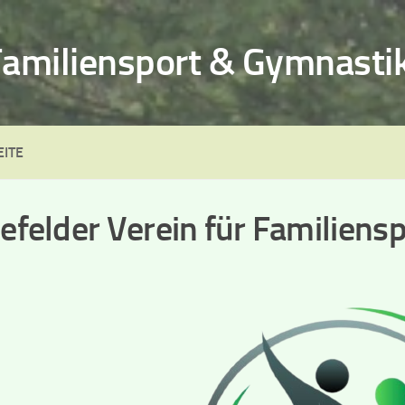
 Familiensport & Gymnastik
EITE
lefelder Verein für Familiens