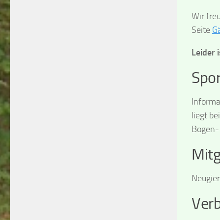
Wir fre
Seite
G
Leider 
Spo
Informa
liegt be
Bogen-
Mitg
Neugier
Verb