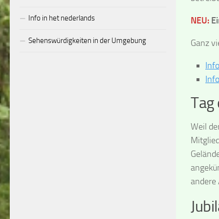
Info in het nederlands
NEU:
Ei
Sehenswürdigkeiten in der Umgebung
Ganz vi
Inf
Inf
Tag 
Weil de
Mitglie
Gelände
angekün
andere 
Jubi