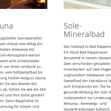
Sole-
una
Mineralbad
RappSoDie Saunaparadies
zum Urlaub vom Alltag ein.
Das Solebad in Bad Rappen
ilvollen Ambiente mit
Ein Stück Bad Rappenauer
fühl-Atmosphäre warten
Renommé in neuem Gewand
samt acht Schwitzbäder
Zwei verschieden gestaltete
f, von Ihnen entdeckt zu
Innenbecken auf zwei Etage
en, vom Softdampfbad bis
urgesundem Solewasser und
eurig heißen Aufguss Sauna.
Dampfbad der Extraklasse l
fen Sie den Mantel des
zum Entspannen ein. Die he
gs ab, fühlen Sie wie die Zeit
gesunde Wirkung der Sole is
nnt und Ihre Sinne genährt
insbesondere zur Linderung
en. Denn RappSoDie ist
Rheuma-, Atemwegs- und
pannung für Körper und
Hauterkrankungen bekannt.