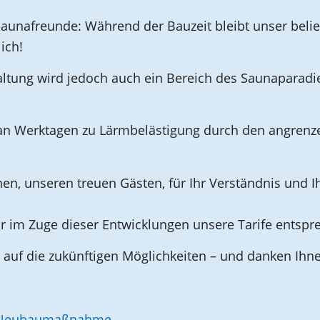
e Saunafreunde: Während der Bauzeit bleibt unser bel
ich!
tung wird jedoch auch ein Bereich des Saunaparadies
es an Werktagen zu Lärmbelästigung durch den angr
nen, unseren treuen Gästen, für Ihr Verständnis und 
ir im Zuge dieser Entwicklungen unsere Tarife entsp
e auf die zukünftigen Möglichkeiten – und danken Ihne
r Neubaumaßnahme