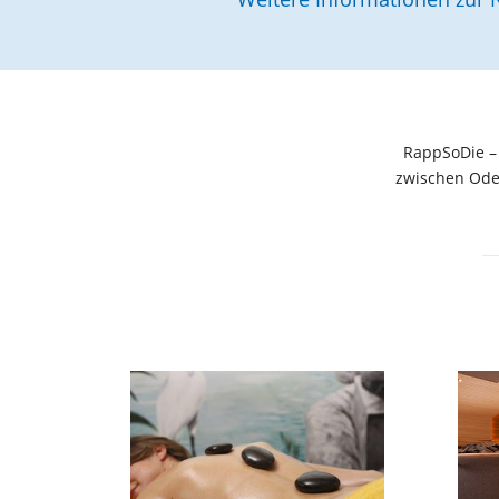
RappSoDie –
zwischen Oden