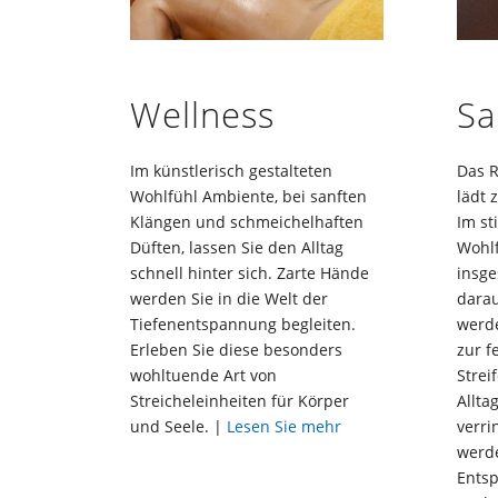
Sa
Wellness
Das 
Im künstlerisch gestalteten
lädt 
Wohlfühl Ambiente, bei sanften
Im st
Klängen und schmeichelhaften
Wohl
Düften, lassen Sie den Alltag
insge
schnell hinter sich. Zarte Hände
darau
werden Sie in die Welt der
werd
Tiefenentspannung begleiten.
zur f
Erleben Sie diese besonders
Strei
wohltuende Art von
Allta
Streicheleinheiten für Körper
verri
und Seele. |
Lesen Sie mehr
werd
Ents