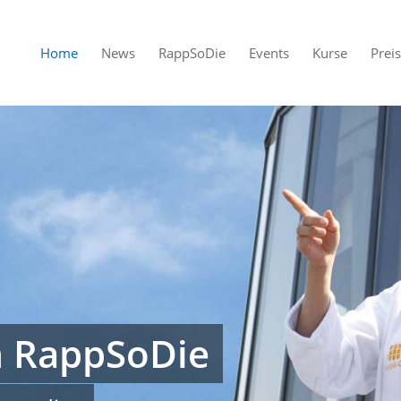
Home
News
RappSoDie
Events
Kurse
Prei
 RappSoDie