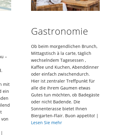
Gastronomie
Ob beim morgendlichen Brunch,
Mittagstisch à la carte, täglich
au –
wechselndem Tagesessen ,
Kaffee und Kuchen, Abenddinner
.
oder einfach zwischendurch.
Hier ist zentraler Treffpunkt für
n mit
alle die ihrem Gaumen etwas
 ein
Gutes tun möchten, ob Badegäste
aden
oder nicht Badende. Die
ilend
Sonnenterasse bietet Ihnen
t
Biergarten-Flair. Buon appetito! |
 von
Lesen Sie mehr
 |