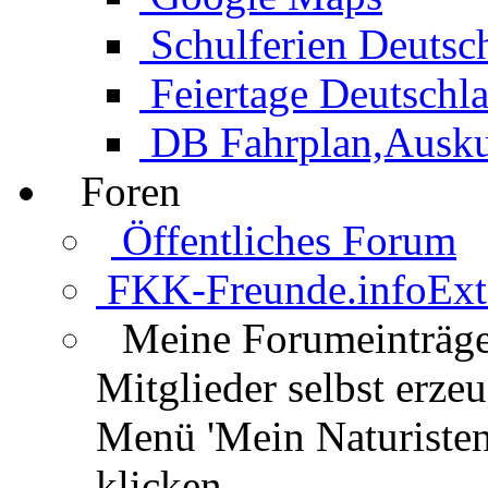
Schulferien Deutsc
Feiertage Deutschl
DB Fahrplan,Auskun
Foren
Öffentliches Forum
FKK-Freunde.info
Ext
Meine Forumeinträg
Mitglieder selbst erz
Menü 'Mein Naturisten
klicken.