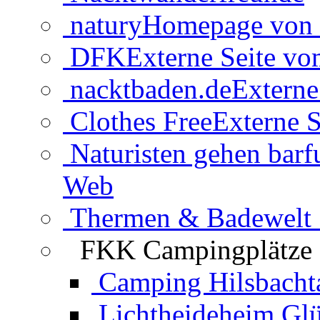
natury
Homepage von 
DFK
Externe Seite v
nacktbaden.de
Externe
Clothes Free
Externe S
Naturisten gehen barf
Web
Thermen & Badewelt 
FKK Campingplätze
Camping Hilsbacht
Lichtheideheim Gl