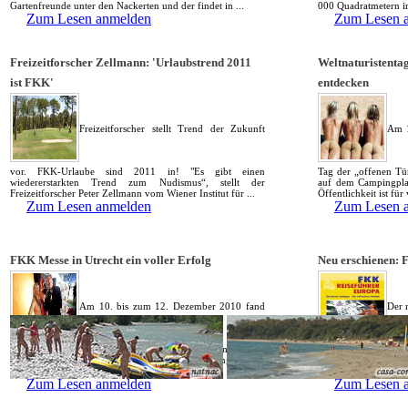
Gartenfreunde unter den Nackerten und der findet in ...
000 Quadratmetern im
Zum Lesen anmelden
Zum Lesen 
Freizeitforscher Zellmann: 'Urlaubstrend 2011
Weltnaturistenta
ist FKK'
entdecken
Freizeitforscher stellt Trend der Zukunft
Am 1
vor. FKK-Urlaube sind 2011 in! "Es gibt einen
Tag der „offenen Tü
wiedererstarkten Trend zum Nudismus“, stellt der
auf dem Campingplat
Freizeitforscher Peter Zellmann vom Wiener Institut für ...
Öffentlichkeit ist für
Zum Lesen anmelden
Zum Lesen 
FKK Messe in Utrecht ein voller Erfolg
Neu erschienen: 
Am 10. bis zum 12. Dezember 2010 fand
Der 
im niederländischen Utrecht die 2. Messe "Naturisme totaal"
- ist ab sofort liefe
statt. Mit über 100 Messeständen bot die noch junge Messe
einzigartigen Überbli
alles zum Thema FKK. Reise-Unternehmen, ...
Europa. Rund 500 ...
Zum Lesen anmelden
Zum Lesen 