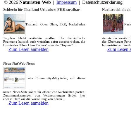
© 2026
Naturisten-Web
|
Impressum
|
Datenschutzerklärung
Schlecht für Thailand-Urlauber: FKK strafbar
Nacktrodeln lock
Thailand: Oben Ohne, FKK, Nacktbaden
Nack
Toppless bleibt weiterhin strafbar. Die thailändische
startete der zweite
Regierung hat sich auch weiterhin dafür ausgesprochen, die
der Oberharzer Ferie
Unsitte des "Oben Ohne Badens" oder des "Topless" ...
humoristischen Wettk
Zum Lesen anmelden
Zum Lesen 
Neue NatWeb News
Liebe Community-Mitglieder, auf dieser
neuen News-Seite könnt ihr öffentliche Nachrichten posten.
Zusammenfassungen von Veranstaltungen finden hier
ebenso Platz wie die Vorstellung von neuen ...
Zum Lesen anmelden