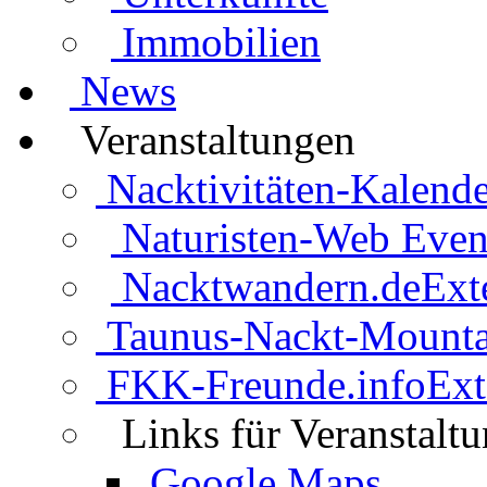
Immobilien
News
Veranstaltungen
Nacktivitäten-Kalende
Naturisten-Web Even
Nacktwandern.de
Ext
Taunus-Nackt-Mounta
FKK-Freunde.info
Ext
Links für Veranstalt
Google Maps