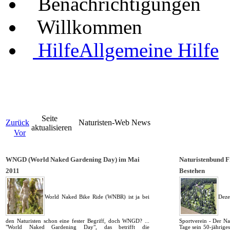
Benachrichtigungen
Willkommen
Hilfe
Allgemeine Hilfe
Seite
Zurück
Naturisten-Web News
aktualisieren
Vor
WNGD (World Naked Gardening Day) im Mai
Naturistenbund F
2011
Bestehen
World Naked Bike Ride (WNBR) ist ja bei
Dez
den Naturisten schon eine fester Begriff, doch WNGD? ...
Sportverein - Der Na
"World Naked Gardening Day", das betrifft die
Tage sein 50-jähriges