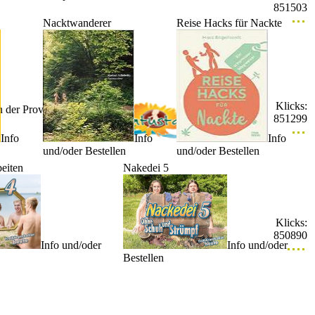
851503
Nacktwanderer
Reise Hacks für Nackte
Klicks:
n der Provencee,
851299
Info
Info
Info
und/oder Bestellen
und/oder Bestellen
eiten
Nakedei 5
hen
chalten
Klicks:
850890
Info und/oder
Info und/oder
Bestellen