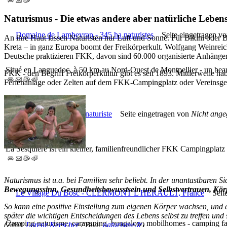
Naturismus - Die etwas andere aber natürliche Lebens
Domaine de Lambeyran - 345 ha naturistes
Seite eingetragen v
An ihre Haut lassen Naturisten nur Luft und Sonne. Für Bikini oder 
Kreta – in ganz Europa boomt der Freikörperkult. Wolfgang Weinreich
Deutsche praktizieren FKK, davon sind 60.000 organisierte Anhänger
Situé en Languedoc, à 50 km au Nord-Ouest de Montpellier - un beau
FKK - den Begriff Freikörperkultur gibt es seit 1893. Mittlerweile ha
Ferienanlage oder Zelten auf dem FKK-Campingplatz oder Vereinsgelä
La Sesquière - centre naturiste
Seite eingetragen von
Nicht ang
La Sesquière ist ein kleiner, familienfreundlicher FKK Campingplatz
Naturismus ist u.a. bei Familien sehr beliebt. In der unantastbaren S
Bewegungssinn, Gesundheitsbewusstsein und Selbstvertrauen, K
Le Village Du Bosc - CLERMONT L'HERAULT, France
Seite 
So kann eine positive Einstellung zum eigenen Körper wachsen, und 
später die wichtigen Entscheidungen des Lebens selbst zu treffen und 
Camping naturisme, caravaning, bungalow, mobilhomes - camping famil
(Zitat:
Lorenz Kerscher
/ Bild:
naturisme.fr
)