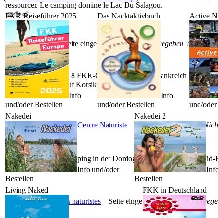
ressourcer. Le camping domine le Lac Du Salagou.
FKK Reiseführer 2025
Das Nacktaktivbuch
Active N
Natustar.com
Seite eingetragen von
Nicht angegeben
am 23.03
Natustar bietet Ihnen 8 FKK-Camping Plätze in Frankreich - in der B
Rhônes-Alpes and auf Korsika.
Info
Info
und/oder Bestellen
und/oder Bestellen
und/oder 
Nakedei
Nakedei 2
Domaine Laborde - Centre Naturiste
Seite eingetragen von
Nich
4-Sterne Naturistencamping in der Dordogne / Lot et Garonne (Süd-
Info und/oder
Inf
Bestellen
Bestellen
Living Naked
FKK in Deutschland
socnat - campings naturistes
Seite eingetragen von
Nicht angeg