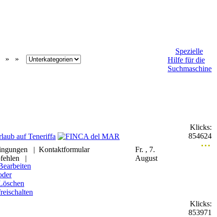
Spezielle
» »
Hilfe für die
Suchmaschine
Klicks:
854624
ingungen
|
Kontaktformular
Fr. , 7.
fehlen
|
August
Bearbeiten
oder
Löschen
freischalten
Klicks:
853971