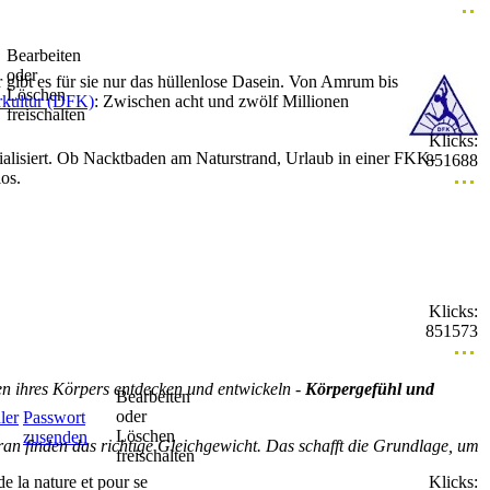
Bearbeiten
oder
gibt es für sie nur das hüllenlose Dasein. Von Amrum bis
Löschen
rkultur (DFK)
: Zwischen acht und zwölf Millionen
freischalten
Klicks:
alisiert. Ob Nacktbaden am Naturstrand, Urlaub in einer FKK-
851688
os.
Klicks:
851573
ten ihres Körpers entdecken und entwickeln -
Körpergefühl und
Bearbeiten
oder
ler
Passwort
Löschen
zusenden
an finden das richtige Gleichgewicht. Das schafft die Grundlage, um
freischalten
 la nature et pour se
Klicks: