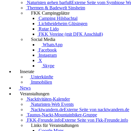
Naturisten gehen barfuß
Externe Seite vom Symbiose W
Thermen & Badewelt Sinsheim
FKK Campingplätze
Camping Hilsbachtal
Lichtheideheim Glüsingen
Rutar Lido
FKK Vereine (mit DFK Anschluß)
Social Media
WhatsApp
Facebook
Instagram
X
Skype
Inserate
Unterkünfte
Immobilien
News
Veranstaltungen
Nacktivitäten-Kalender
Naturisten-Web Events
Nacktwandern.de
Externe Seite von nacktwandern.de
Taunus-Nackt-Mountainbiker-Gruppe
FKK-Freunde.info
Externe Seite von Fkk-Freunde.info
Links für Veranstaltungen
Google Maps