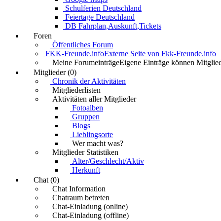
Schulferien Deutschland
Feiertage Deutschland
DB Fahrplan,Auskunft,Tickets
Foren
Öffentliches Forum
FKK-Freunde.info
Externe Seite von Fkk-Freunde.info
Meine Forumeinträge
Eigene Einträge können Mitglied
Mitglieder (0)
Chronik der Aktivitäten
Mitgliederlisten
Aktivitäten aller Mitglieder
Fotoalben
Gruppen
Blogs
Lieblingsorte
Wer macht was?
Mitglieder Statistiken
Alter/Geschlecht/Aktiv
Herkunft
Chat (0)
Chat Information
Chatraum betreten
Chat-Einladung (online)
Chat-Einladung (offline)