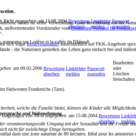
weise.
on
Nicht angegeben
am 15.08.2004
Bewertung
Linkfehler
Passwort
Badehose haben sie keine Verwendung. Ganz im Einklang mit der Natur 
abgeben
melden
zusenden
, stellvertretender Vorsitzender vom
Deutschen Verband für Freikörpe
'.
 panorama sur Lodève et la vallée de l'Hérault
ben sich sogar
Reiseveranstalter
ausschließlich auf FKK-Angebote spezi
nde - die Naturisten genießen das Leben ganz einfach frei und hüllenl
Bearbeiten
egeben
am 09.02.2006
oder
Bewertung
Linkfehler
Passwort
Löschen
abgeben
melden
zusenden
freischalten
 im Südwesten Frankreichs (Tarn).
icherheit, welche die Familie bietet, können die Kinder alle Möglichkei
örpersprache und Wahrnehmung
.
eingetragen von
Nicht angegeben
am 15.08.2004
Bewertung
Linkfeh
abgeben
melden
der verantwortungsvolle Umgang mit der Sexualität und die Freude dar
sich nicht für zwielichtige Dinge herzugeben.
ial dans une zone naturiste de 80 hectares. Idéal pour les amoureux de