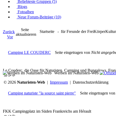
Beliebteste Gruppen (5)
Blogs
Fotoalben
Neue Forum-Beiträge (10)
Seite
Startseite
- für Freunde der FreiKörperKult
Zurück
aktualisieren
Vor
Camping LE COUDERC
Seite eingetragen von
Nicht angegeb
Le Couderc, die Oase für Naturisten. Camping und Bungalows. Fran
Werben im Naturisten-Web
© 2026
Naturisten-Web
|
Impressum
|
Datenschutzerklärung
Camping naturiste "la source saint pierre"
Seite eingetragen vo
FKK Campingplatz im Süden Frankreichs am Hérault