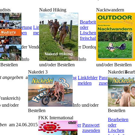
udists
Naked Hiking
Nacktwandern
Bearbeiten
.2008
Bewertung
Linkfehler
Passwort
oder
abgeben
melden
zusenden
Löschen
freischalten
retagne, in der Vendée, in Limousin, in der Dordogne, in Languedoc, i
Info
Info
Bestellen
und/oder Bestellen
und/oder Bestellen
Bearb
Nakedei 3
Nakedei 4
t angegeben
am 18.06.2007
oder
Bewertung
Linkfehler
Passwort
Lösc
abgeben
melden
zusenden
freis
Frankreich)
o und/oder
Info und/oder
Bestellen
Bestellen
FKK International
Bearbeiten
eben
am 24.06.2015
Bewertung
Linkfehler
Passwort
oder
abgeben
melden
zusenden
Löschen