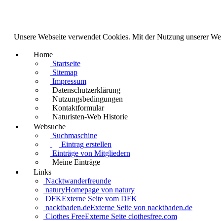
Unsere Webseite verwendet Cookies. Mit der Nutzung unserer We
Home
Startseite
Sitemap
Impressum
Datenschutzerklärung
Nutzungsbedingungen
Kontaktformular
Naturisten-Web Historie
Websuche
Suchmaschine
Eintrag erstellen
Einträge von Mitgliedern
Meine Einträge
Links
Nacktwanderfreunde
natury
Homepage von natury
DFK
Externe Seite vom DFK
nacktbaden.de
Externe Seite von nacktbaden.de
Clothes Free
Externe Seite clothesfree.com