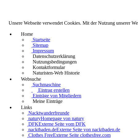
Unsere Webseite verwendet Cookies. Mit der Nutzung unserer We
Home
Startseite
Sitemap
Impressum
Datenschutzerklärung
Nutzungsbedingungen
Kontaktformular
Naturisten-Web Historie
Websuche
Suchmaschine
Eintrag erstellen
Einträge von Mitgliedern
Meine Einträge
Links
Nacktwanderfreunde
natury
Homepage von natury
DFK
Externe Seite vom DFK
nacktbaden.de
Externe Seite von nacktbaden.de
Clothes Free
Externe Seite clothesfree.com