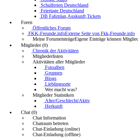
Schulferien Deutschland
Feiertage Deutschland
DB Fahrplan,Auskunft,Tickets
Foren
Öffentliches Forum
FKK-Freunde.info
Externe Seite von Fkk-Freunde.info
Meine Forumeinträge
Eigene Einträge können Mitglied
Mitglieder (0)
Chronik der Aktivitäten
Mitgliederlisten
Aktivitäten aller Mitglieder
Fotoalben
Gruppen
Blogs
Lieblingsorte
Wer macht was?
Mitglieder Statistiken
Alter/Geschlecht/Aktiv
Herkunft
Chat (0)
Chat Information
Chatraum betreten
Chat-Einladung (online)
Chat-Einladung (offline)