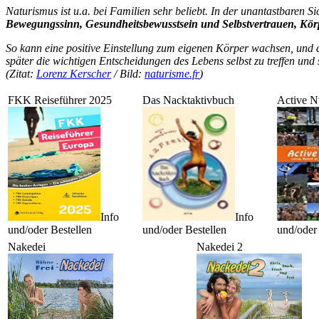
Naturismus ist u.a. bei Familien sehr beliebt. In der unantastbaren S
Bewegungssinn, Gesundheitsbewusstsein und Selbstvertrauen, K
So kann eine positive Einstellung zum eigenen Körper wachsen, und 
später die wichtigen Entscheidungen des Lebens selbst zu treffen und 
(Zitat:
Lorenz Kerscher
/ Bild:
naturisme.fr
)
FKK Reiseführer 2025
Das Nacktaktivbuch
Active N
Info
Info
und/oder Bestellen
und/oder Bestellen
und/oder 
Nakedei
Nakedei 2