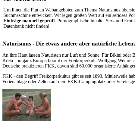
Um Ihnen die Flut an Webangeboten zum Thema Naturismus übersicht
Suchmaschine entwickelt. Wir legen großen Wert auf ein seriöses Po
Einträge manuell geprüft
. Pornographische Inhalte, Sex- und Erot
Datenbank nicht finden!
Naturismus - Die etwas andere aber natürliche Lebens
An ihre Haut lassen Naturisten nur Luft und Sonne. Für Bikini oder 
Kreta – in ganz Europa boomt der Freikörperkult. Wolfgang Weinreich
Deutsche praktizieren FKK, davon sind 60.000 organisierte Anhänger
FKK - den Begriff Freikörperkultur gibt es seit 1893. Mittlerweile ha
Ferienanlage oder Zelten auf dem FKK-Campingplatz oder Vereinsgelä