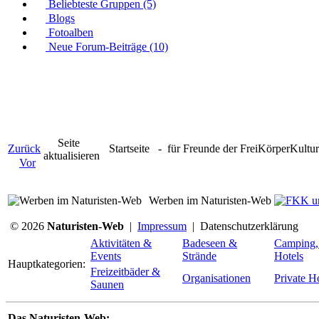
Beliebteste Gruppen (5)
Blogs
Fotoalben
Neue Forum-Beiträge (10)
Seite
Zurück
Startseite
- für Freunde der FreiKörperKult
aktualisieren
Vor
Werben im Naturisten-Web
© 2026
Naturisten-Web
|
Impressum
|
Datenschutzerklärung
Aktivitäten &
Badeseen &
Camping,
Events
Strände
Hotels
Hauptkategorien:
Freizeitbäder &
Organisationen
Private 
Saunen
Das Naturisten-Web: