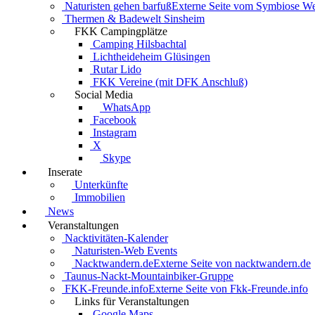
Naturisten gehen barfuß
Externe Seite vom Symbiose W
Thermen & Badewelt Sinsheim
FKK Campingplätze
Camping Hilsbachtal
Lichtheideheim Glüsingen
Rutar Lido
FKK Vereine (mit DFK Anschluß)
Social Media
WhatsApp
Facebook
Instagram
X
Skype
Inserate
Unterkünfte
Immobilien
News
Veranstaltungen
Nacktivitäten-Kalender
Naturisten-Web Events
Nacktwandern.de
Externe Seite von nacktwandern.de
Taunus-Nackt-Mountainbiker-Gruppe
FKK-Freunde.info
Externe Seite von Fkk-Freunde.info
Links für Veranstaltungen
Google Maps