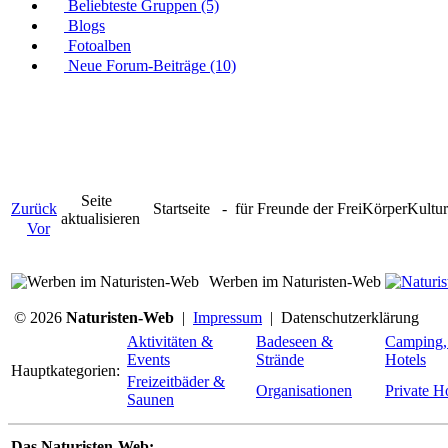
Beliebteste Gruppen (5)
Blogs
Fotoalben
Neue Forum-Beiträge (10)
Seite
Zurück
Startseite
- für Freunde der FreiKörperKult
aktualisieren
Vor
Werben im Naturisten-Web
© 2026
Naturisten-Web
|
Impressum
|
Datenschutzerklärung
Aktivitäten &
Badeseen &
Camping,
Events
Strände
Hotels
Hauptkategorien:
Freizeitbäder &
Organisationen
Private 
Saunen
Das Naturisten-Web: