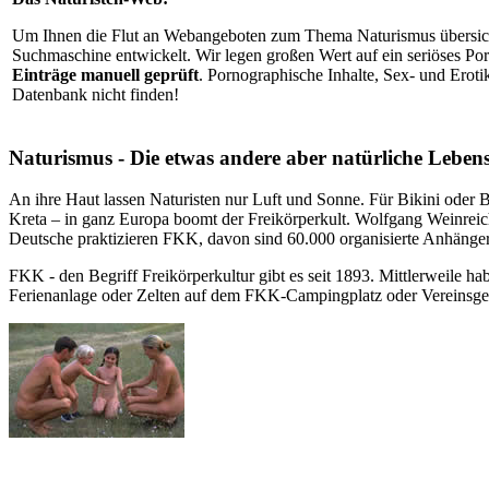
Um Ihnen die Flut an Webangeboten zum Thema Naturismus übersicht
Suchmaschine entwickelt. Wir legen großen Wert auf ein seriöses Po
Einträge manuell geprüft
. Pornographische Inhalte, Sex- und Erot
Datenbank nicht finden!
Naturismus - Die etwas andere aber natürliche Lebens
An ihre Haut lassen Naturisten nur Luft und Sonne. Für Bikini oder 
Kreta – in ganz Europa boomt der Freikörperkult. Wolfgang Weinreich
Deutsche praktizieren FKK, davon sind 60.000 organisierte Anhänger
FKK - den Begriff Freikörperkultur gibt es seit 1893. Mittlerweile ha
Ferienanlage oder Zelten auf dem FKK-Campingplatz oder Vereinsgelä