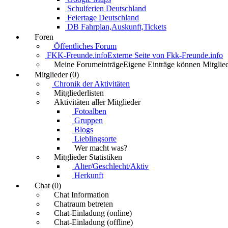
Schulferien Deutschland
Feiertage Deutschland
DB Fahrplan,Auskunft,Tickets
Foren
Öffentliches Forum
FKK-Freunde.info
Externe Seite von Fkk-Freunde.info
Meine Forumeinträge
Eigene Einträge können Mitglied
Mitglieder (0)
Chronik der Aktivitäten
Mitgliederlisten
Aktivitäten aller Mitglieder
Fotoalben
Gruppen
Blogs
Lieblingsorte
Wer macht was?
Mitglieder Statistiken
Alter/Geschlecht/Aktiv
Herkunft
Chat (0)
Chat Information
Chatraum betreten
Chat-Einladung (online)
Chat-Einladung (offline)