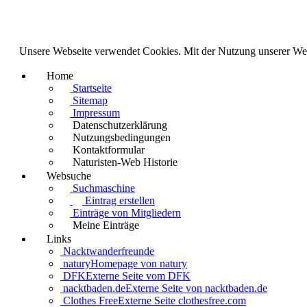
Unsere Webseite verwendet Cookies. Mit der Nutzung unserer We
Home
Startseite
Sitemap
Impressum
Datenschutzerklärung
Nutzungsbedingungen
Kontaktformular
Naturisten-Web Historie
Websuche
Suchmaschine
Eintrag erstellen
Einträge von Mitgliedern
Meine Einträge
Links
Nacktwanderfreunde
natury
Homepage von natury
DFK
Externe Seite vom DFK
nacktbaden.de
Externe Seite von nacktbaden.de
Clothes Free
Externe Seite clothesfree.com