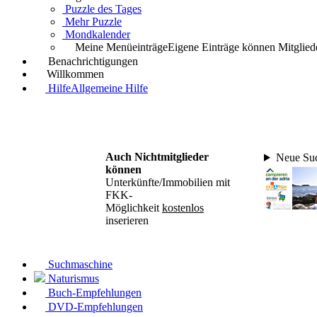
Puzzle des Tages
Mehr Puzzle
Mondkalender
Meine Menüeinträge
Eigene Einträge können Mitgliede
Benachrichtigungen
Willkommen
Hilfe
Allgemeine Hilfe
Auch Nichtmitglieder
Neue Suc
können
Unterkünfte/Immobilien mit
FKK-
Möglichkeit
kostenlos
inserieren
Suchmaschine
Naturismus
Buch-Empfehlungen
DVD-Empfehlungen