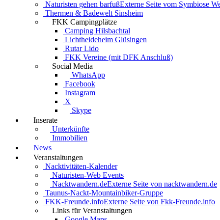
Naturisten gehen barfuß
Externe Seite vom Symbiose W
Thermen & Badewelt Sinsheim
FKK Campingplätze
Camping Hilsbachtal
Lichtheideheim Glüsingen
Rutar Lido
FKK Vereine (mit DFK Anschluß)
Social Media
WhatsApp
Facebook
Instagram
X
Skype
Inserate
Unterkünfte
Immobilien
News
Veranstaltungen
Nacktivitäten-Kalender
Naturisten-Web Events
Nacktwandern.de
Externe Seite von nacktwandern.de
Taunus-Nackt-Mountainbiker-Gruppe
FKK-Freunde.info
Externe Seite von Fkk-Freunde.info
Links für Veranstaltungen
Google Maps