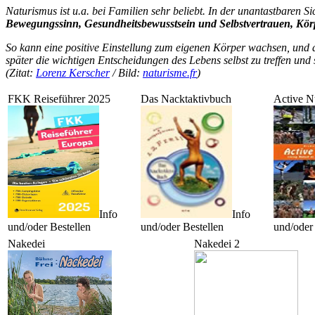
Naturismus ist u.a. bei Familien sehr beliebt. In der unantastbaren S
Bewegungssinn, Gesundheitsbewusstsein und Selbstvertrauen, K
So kann eine positive Einstellung zum eigenen Körper wachsen, und 
später die wichtigen Entscheidungen des Lebens selbst zu treffen und 
(Zitat:
Lorenz Kerscher
/ Bild:
naturisme.fr
)
FKK Reiseführer 2025
Das Nacktaktivbuch
Active N
Info
Info
und/oder Bestellen
und/oder Bestellen
und/oder 
Nakedei
Nakedei 2