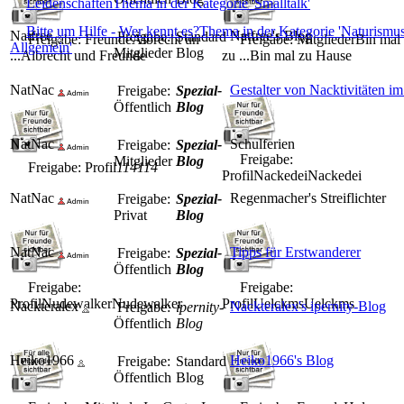
Leidenschaften
Thema in der Kategorie 'Smalltalk'
Bitte um Hilfe - Wer kennt es?
Thema in der Kategorie 'Naturismu
Natfree
Natfree's Blog
Freigabe:
Standard
Freigabe: Freunde
Albrecht un
Freigabe: Mitglieder
Bin mal
Allgemein'
Mitglieder
Blog
...
Albrecht und Freunde
zu ...
Bin mal zu Hause
NatNac
Gestalter von Nacktivitäten 
Freigabe:
Spezial-
Öffentlich
Blog
NatNac
Schulferien
Freigabe:
Spezial-
Freigabe:
Mitglieder
Blog
Freigabe: Profil
114
114
Profil
Nackedei
Nackedei
NatNac
Regenmacher's Streiflichter
Freigabe:
Spezial-
Privat
Blog
NatNac
Tipps für Erstwanderer
Freigabe:
Spezial-
Öffentlich
Blog
Freigabe:
Freigabe:
Profil
Nudewalker
Nudewalker
Profil
Uelckms
Uelckms
Nackteralex
Nackteralex's ipernity-Blog
Freigabe:
ipernity-
Öffentlich
Blog
Heiko1966
Heiko1966's Blog
Freigabe:
Standard
Öffentlich
Blog