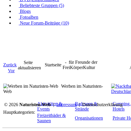
Beliebteste Gruppen (5)
Blogs
Fotoalben
Neue Forum-Beiträge (10)
- für Freunde der
Seite
Zurück
Startseite
FreiKörperKultur
aktualisieren
Vor
Werben im Naturisten-
Web
Aktivitäten &
Badeseen &
Camping,
© 2026
Naturisten-Web
|
Impressum
|
Datenschutzerklärung
Events
Strände
Hotels
Hauptkategorien:
Freizeitbäder &
Organisationen
Private 
Saunen