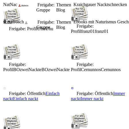
NatNac
Kraichgauer Nacktschnecken
Freigabe:
Themen
Gruppe
Blog
scoutfrosch
Ebooks mit Naturismus Gesch
Freigabe:
Themen
Freigabe:
Gruppe
Blog
Freigabe: Profil
Uhu
Uhu
Profil
franz01
franz01
Freigabe:
Freigabe:
Profil
BOzweiNackte
BOzweiNackte
Profil
Cernunnos
Cernunnos
Freigabe: Öffentlich
Einfach
Freigabe: Öffentlich
Immer
nackt
Einfach nackt
nackt
Immer nackt