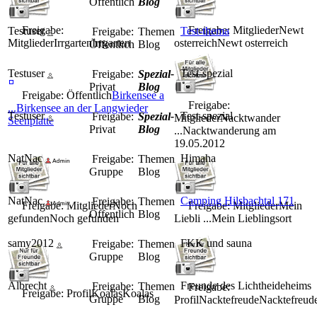
Öffentlich
Blog
Freigabe:
Freigabe: Mitglieder
Newt
Testuser
Test-thema
Freigabe:
Themen
Mitglieder
Irrgarten
Irrgarten
osterreich
Newt osterreich
Öffentlich
Blog
Testuser
Test-spezial
Freigabe:
Spezial-
Privat
Blog
Freigabe: Öffentlich
Birkensee a
Freigabe:
...
Birkensee an der Langwieder
Testuser
Test-spezial
Freigabe:
Spezial-
Mitglieder
Nacktwander
Seenplatte
Privat
Blog
...
Nacktwanderung am
19.05.2012
NatNac
Himaha
Freigabe:
Themen
Gruppe
Blog
NatNac
Camping Hilsbachtal 171
Freigabe:
Themen
Freigabe: Mitglieder
Noch
Freigabe: Mitglieder
Mein
Öffentlich
Blog
gefunden
Noch gefunden
Liebli ...
Mein Lieblingsort
samy2012
FKK und sauna
Freigabe:
Themen
Gruppe
Blog
Albrecht
Freunde des Lichtheideheims
Freigabe:
Themen
Freigabe:
Freigabe: Profil
Koalas
Koalas
Gruppe
Blog
Profil
Nacktefreude
Nacktefreud