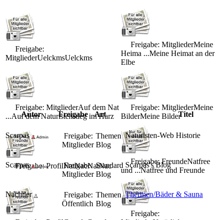
Freigabe: Mitglieder
Meine
Freigabe:
Heima ...
Meine Heimat an der
Mitglieder
Uelckms
Uelckms
Elbe
Freigabe: Mitglieder
Auf dem Nat
Freigabe: Mitglieder
Meine
Autor
Freigabe
Art
Titel
...
Auf dem Naturistenstieg im Harz
Bilder
Meine Bilder
Scarpas
Naturisten-Web Historie
Freigabe:
Themen
Mitglieder
Blog
Freigabe: Freunde
Natfree
Scarpas
Scarpas's Blog
Freigabe:
Standard
Freigabe: Profil
NatNac
NatNac
und ...
Natfree und Freunde
Mitglieder
Blog
Nachtler
Thermen/Bäder & Sauna
Freigabe:
Themen
Öffentlich
Blog
Freigabe: