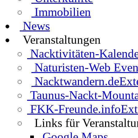
Immobilien
News
Veranstaltungen
Nacktivitäten-Kalende
Naturisten-Web Even
Nacktwandern.de
Ext
Taunus-Nackt-Mounta
FKK-Freunde.info
Ext
Links für Veranstalt
Google Maps