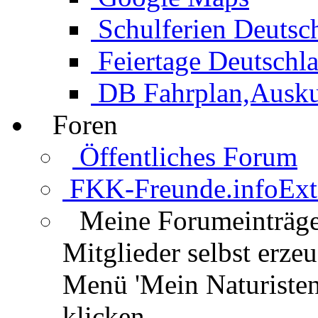
Schulferien Deutsc
Feiertage Deutschl
DB Fahrplan,Auskun
Foren
Öffentliches Forum
FKK-Freunde.info
Ext
Meine Forumeinträg
Mitglieder selbst erz
Menü 'Mein Naturisten
klicken.