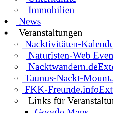
Immobilien
News
Veranstaltungen
Nacktivitäten-Kalende
Naturisten-Web Even
Nacktwandern.de
Ext
Taunus-Nackt-Mounta
FKK-Freunde.info
Ext
Links für Veranstalt
Google Maps