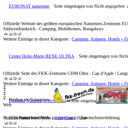
EURONAT naturisme
Seite eingetragen von
Nicht angegeben
a
Offizielle Website des größten europäischen Naturisten-Zentrums E
Südwestfrankeich - Camping, Mobilhomes, Bungalows
Weitere Einträge in dieser Kategorie:
Camping, Anlagen, Hotels » Fr
Centre Helio-Marin RENE OLTRA
Seite eingetragen von
Nich
Offizielle Seite des FKK-Zentrums CHM Oltra - Cap d'Agde / Lang
Weitere Einträge in dieser Kategorie:
Camping, Anlagen, Hotels » Fr
Werben im Naturisten-
Domaine Naturiste d Heliopolis
Seite eingetragen von
Nicht an
Web
© 2026
Naturisten-Web
|
Impressum
|
Datenschutzerklärung
Naturisteninsel vor Hyeres an der Cote d Azur