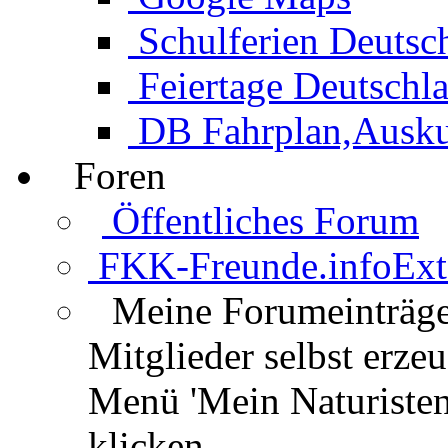
Schulferien Deutsc
Feiertage Deutschl
DB Fahrplan,Auskun
Foren
Öffentliches Forum
FKK-Freunde.info
Ext
Meine Forumeinträg
Mitglieder selbst erz
Menü 'Mein Naturisten
klicken.