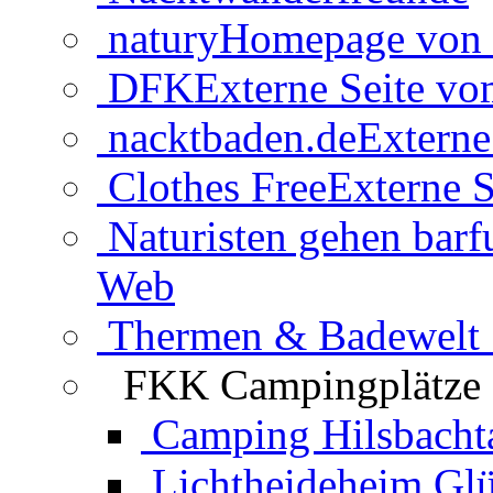
natury
Homepage von 
DFK
Externe Seite v
nacktbaden.de
Externe
Clothes Free
Externe S
Naturisten gehen barf
Web
Thermen & Badewelt 
FKK Campingplätze
Camping Hilsbacht
Lichtheideheim Gl